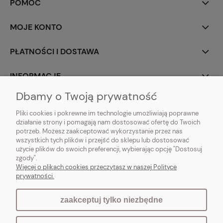
POMOC
MOJE KONTO
PŁATNOŚCI I DOSTAWA
INFORMACJE
Dbamy o Twoją prywatność
O NAS
Pliki cookies i pokrewne im technologie umożliwiają poprawne
działanie strony i pomagają nam dostosować ofertę do Twoich
potrzeb. Możesz zaakceptować wykorzystanie przez nas
wszystkich tych plików i przejść do sklepu lub dostosować
użycie plików do swoich preferencji, wybierając opcję "Dostosuj
Vintagedeco.pl - sklep internetowy - meble i artykuły dekoracyjne do domu
zgody".
i ogrodu w stylu vintage, skandynawskim, prowansalskim, boho, shabby
Więcej o plikach cookies przeczytasz w naszej Polityce
chic, industrialnym i loft.
prywatności.
zaakceptuj tylko niezbędne
pokaż pełną wersję strony