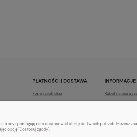
PŁATNOŚCI I DOSTAWA
INFORMACJE
Formy płatności
Rabat na pierwsz
Czas i koszty dostawy
Polityka prywatn
Czas realizacji zamówienia
Jak kupować?
nie strony i pomagają nam dostosować ofertę do Twoich potrzeb. Możesz zaa
ając opcję "Dostosuj zgody".