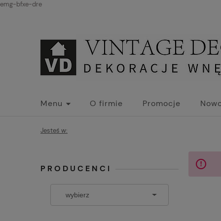
emg-bfxe-dre
Menu
O firmie
Promocje
Nowo
Jesteś w:
PRODUCENCI