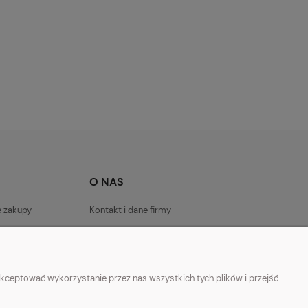
O NAS
e zakupy
Kontakt i dane firmy
ości
Facebook
O firmie
kceptować wykorzystanie przez nas wszystkich tych plików i przejść