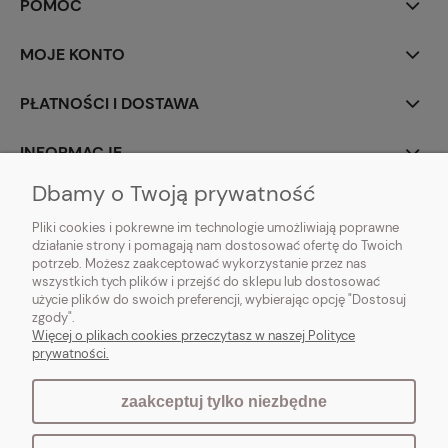
POMOC
MOJE KONTO
PŁATNOŚCI I DOSTAWA
INFORMACJE
Dbamy o Twoją prywatność
O NAS
Pliki cookies i pokrewne im technologie umożliwiają poprawne
działanie strony i pomagają nam dostosować ofertę do Twoich
potrzeb. Możesz zaakceptować wykorzystanie przez nas
wszystkich tych plików i przejść do sklepu lub dostosować
użycie plików do swoich preferencji, wybierając opcję "Dostosuj
Vintagedeco.pl - sklep internetowy - meble i artykuły dekoracyjne do domu
zgody".
i ogrodu w stylu vintage, skandynawskim, prowansalskim, boho, shabby
Więcej o plikach cookies przeczytasz w naszej Polityce
chic, industrialnym i loft.
prywatności.
zaakceptuj tylko niezbędne
pokaż pełną wersję strony