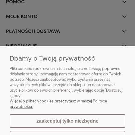
POMOC
MOJE KONTO
PŁATNOŚCI I DOSTAWA
INFORMACJE
Dbamy o Twoją prywatność
O NAS
Pliki cookies i pokrewne im technologie umożliwiają poprawne
działanie strony i pomagają nam dostosować ofertę do Twoich
potrzeb. Możesz zaakceptować wykorzystanie przez nas
wszystkich tych plików i przejść do sklepu lub dostosować
użycie plików do swoich preferencji, wybierając opcję "Dostosuj
Vintagedeco.pl - sklep internetowy - meble i artykuły dekoracyjne do domu
zgody".
i ogrodu w stylu vintage, skandynawskim, prowansalskim, boho, shabby
Więcej o plikach cookies przeczytasz w naszej Polityce
chic, industrialnym i loft.
prywatności.
zaakceptuj tylko niezbędne
pokaż pełną wersję strony