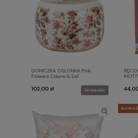
DONICZKA OSŁONKA Pink
RĘCZN
Flowers Clayre & Eef
MOTYW
Truska
Eef
102,00 zł
44,00
Do koszyka
NOWO