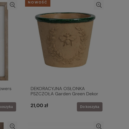
NOWOŚĆ
owers
DEKORACYJNA OSŁONKA
PSZCZOŁA Garden Green Dekor
C Belldeco
21,00 zł
koszyka
Do koszyka