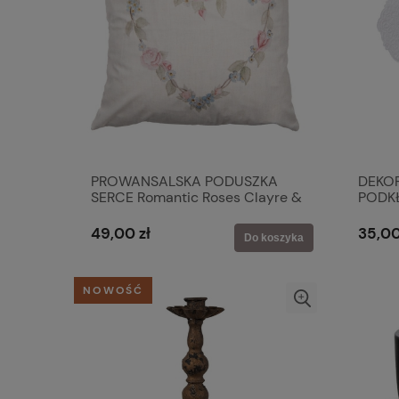
PROWANSALSKA PODUSZKA
DEKO
SERCE Romantic Roses Clayre &
PODK
Eef
WHITE
49,00 zł
35,00
Do koszyka
NOWOŚĆ