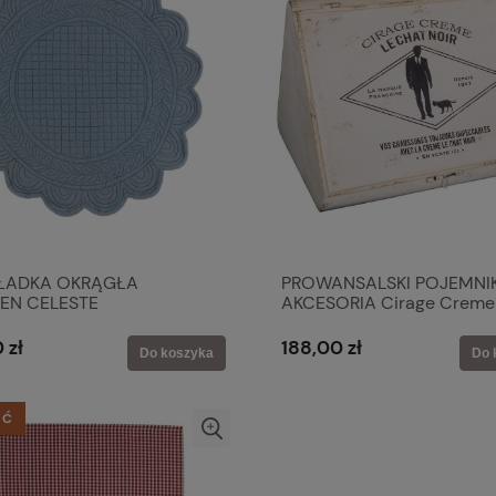
ŁADKA OKRĄGŁA
PROWANSALSKI POJEMNI
EN CELESTE
AKCESORIA Cirage Creme 
NIEBIESKA Blanc MariClo'
Line
 zł
188,00 zł
Do koszyka
Do 
ŚĆ