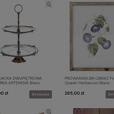
ANCKA DWUPIĘTROWA
PROWANSALSKI OBRAZ Fl
RKA ARTEMISIA Blanc
Quadri Herbarium Blanc
o'
MariClo'
0 zł
265,00 zł
Do koszyka
Do 