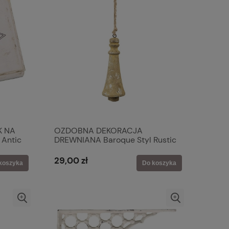
K NA
OZDOBNA DEKORACJA
Antic
DREWNIANA Baroque Styl Rustic
Brown Clayre & Eef
29,00 zł
koszyka
Do koszyka