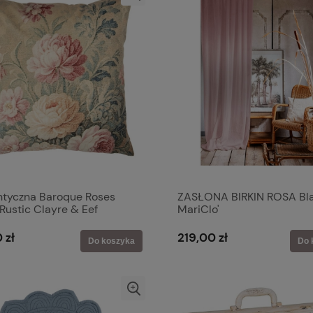
tyczna Baroque Roses
ZASŁONA BIRKIN ROSA Bl
Rustic Clayre & Eef
MariClo'
 zł
219,00 zł
Do koszyka
Do 