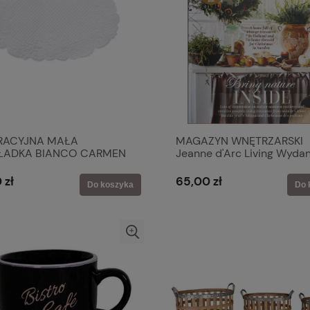
RACYJNA MAŁA
MAGAZYN WNĘTRZARSKI
ŁADKA BIANCO CARMEN
Jeanne d'Arc Living Wydan
 Blanc MariClo'
2025-07
 zł
65,00 zł
Do koszyka
Do 