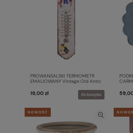
PROWANSALSKI TERMOMETR
PODK
EMALIOWANY Vintage Old Antic
CARM
Line
JASNO
19,00 zł
59,00
Do koszyka
NOWOŚĆ
NOWO