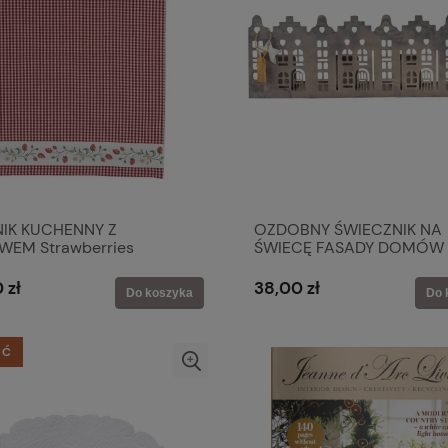
IK KUCHENNY Z
OZDOBNY ŚWIECZNIK NA
EM Strawberries
ŚWIECĘ FASADY DOMÓW
wek Rustic Styl Clayre &
Vintage Ib Laursen
 zł
38,00 zł
Do koszyka
Do 
ŚĆ