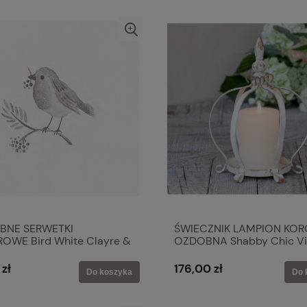
BNE SERWETKI
ŚWIECZNIK LAMPION KO
ROWE Bird White Clayre &
OZDOBNA Shabby Chic Vi
Chic Antique B
 zł
176,00 zł
Do koszyka
Do 