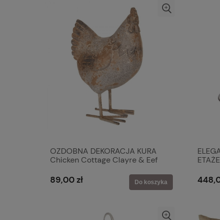
OZDOBNA DEKORACJA KURA
ELEG
Chicken Cottage Clayre & Eef
ETAŻE
MariCl
89,00 zł
448,0
Do koszyka