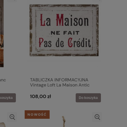
anc
TABLICZKA INFORMACYJNA
Vintage Loft La Maison Antic
Line Shabby Chic Styl
Prowansalski
108,00 zł
koszyka
Do koszyka
NOWOŚĆ