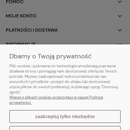
POMOC
MOJE KONTO
PŁATNOŚCI I DOSTAWA
INFORMACJE
Dbamy o Twoją prywatność
O NAS
Pliki cookies i pokrewne im technologie umożliwiają poprawne
działanie strony i pomagają nam dostosować ofertę do Twoich
potrzeb. Możesz zaakceptować wykorzystanie przez nas
wszystkich tych plików i przejść do sklepu lub dostosować
użycie plików do swoich preferencji, wybierając opcję "Dostosuj
Vintagedeco.pl - sklep internetowy - meble i artykuły dekoracyjne do domu
zgody".
i ogrodu w stylu vintage, skandynawskim, prowansalskim, boho, shabby
Więcej o plikach cookies przeczytasz w naszej Polityce
chic, industrialnym i loft.
prywatności.
zaakceptuj tylko niezbędne
pokaż pełną wersję strony