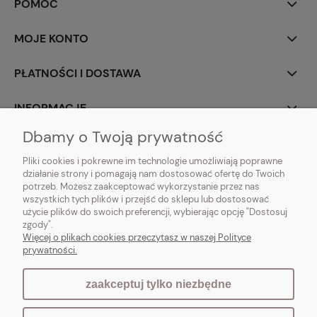
POMOC
MOJE KONTO
PŁATNOŚCI I DOSTAWA
INFORMACJE
Dbamy o Twoją prywatność
O NAS
Pliki cookies i pokrewne im technologie umożliwiają poprawne
działanie strony i pomagają nam dostosować ofertę do Twoich
potrzeb. Możesz zaakceptować wykorzystanie przez nas
wszystkich tych plików i przejść do sklepu lub dostosować
użycie plików do swoich preferencji, wybierając opcję "Dostosuj
Vintagedeco.pl - sklep internetowy - meble i artykuły dekoracyjne do domu
zgody".
i ogrodu w stylu vintage, skandynawskim, prowansalskim, boho, shabby
Więcej o plikach cookies przeczytasz w naszej Polityce
chic, industrialnym i loft.
prywatności.
zaakceptuj tylko niezbędne
pokaż pełną wersję strony