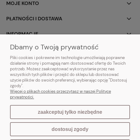
MOJE KONTO
PŁATNOŚCI I DOSTAWA
INFORMACJE
Dbamy o Twoją prywatność
O NAS
Pliki cookies i pokrewne im technologie umożliwiają poprawne
działanie strony i pomagają nam dostosować ofertę do Twoich
potrzeb. Możesz zaakceptować wykorzystanie przez nas
wszystkich tych plików i przejść do sklepu lub dostosować
użycie plików do swoich preferencji, wybierając opcję "Dostosuj
Vintagedeco.pl - sklep internetowy - meble i artykuły dekoracyjne do domu
zgody".
i ogrodu w stylu vintage, skandynawskim, prowansalskim, boho, shabby
Więcej o plikach cookies przeczytasz w naszej Polityce
chic, industrialnym i loft.
prywatności.
zaakceptuj tylko niezbędne
pokaż pełną wersję strony
dostosuj zgody
Sklep internetowy Shoper.pl