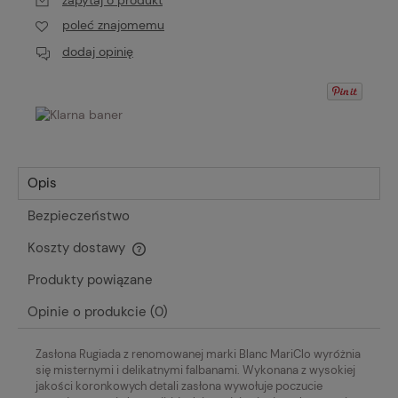
zapytaj o produkt
poleć znajomemu
dodaj opinię
Opis
Bezpieczeństwo
Koszty dostawy
Cena nie zawiera ewentualnych kosztów płatności
Produkty powiązane
Opinie o produkcie (0)
Zasłona Rugiada z renomowanej marki Blanc MariClo wyróżnia
się misternymi i delikatnymi falbanami.
Wykonana z wysokiej
jakości koronkowych detali zasłona wywołuje poczucie