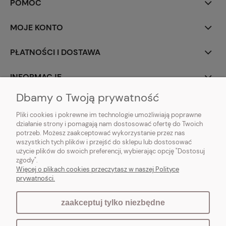
POMOC
MOJE KONTO
PŁATNOŚCI I DOSTAWA
INFORMACJE
Dbamy o Twoją prywatność
O NAS
Pliki cookies i pokrewne im technologie umożliwiają poprawne
działanie strony i pomagają nam dostosować ofertę do Twoich
potrzeb. Możesz zaakceptować wykorzystanie przez nas
wszystkich tych plików i przejść do sklepu lub dostosować
użycie plików do swoich preferencji, wybierając opcję "Dostosuj
Vintagedeco.pl - sklep internetowy - meble i artykuły dekoracyjne do domu
zgody".
i ogrodu w stylu vintage, skandynawskim, prowansalskim, boho, shabby
Więcej o plikach cookies przeczytasz w naszej Polityce
chic, industrialnym i loft.
prywatności.
zaakceptuj tylko niezbędne
pokaż pełną wersję strony