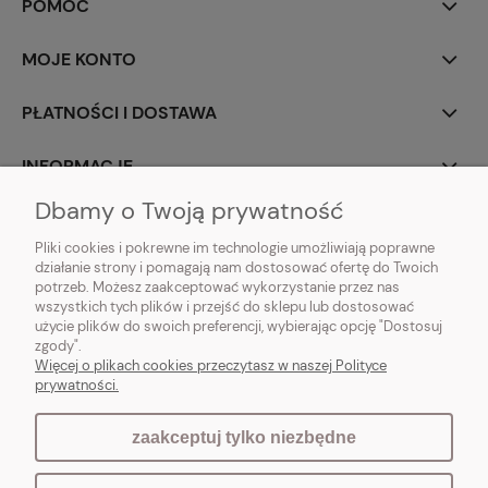
POMOC
MOJE KONTO
PŁATNOŚCI I DOSTAWA
INFORMACJE
Dbamy o Twoją prywatność
O NAS
Pliki cookies i pokrewne im technologie umożliwiają poprawne
działanie strony i pomagają nam dostosować ofertę do Twoich
potrzeb. Możesz zaakceptować wykorzystanie przez nas
wszystkich tych plików i przejść do sklepu lub dostosować
użycie plików do swoich preferencji, wybierając opcję "Dostosuj
Vintagedeco.pl - sklep internetowy - meble i artykuły dekoracyjne do domu
zgody".
i ogrodu w stylu vintage, skandynawskim, prowansalskim, boho, shabby
Więcej o plikach cookies przeczytasz w naszej Polityce
chic, industrialnym i loft.
prywatności.
zaakceptuj tylko niezbędne
pokaż pełną wersję strony