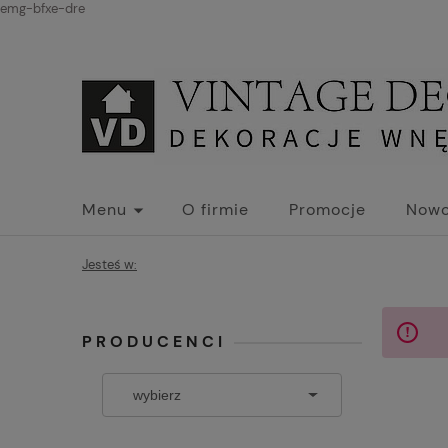
emg-bfxe-dre
Menu
O firmie
Promocje
Nowo
Jesteś w:
PRODUCENCI