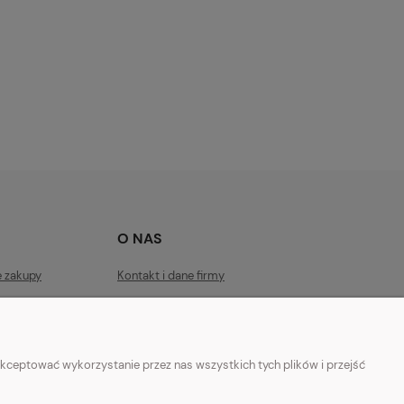
O NAS
e zakupy
Kontakt i dane firmy
ości
Facebook
O firmie
kceptować wykorzystanie przez nas wszystkich tych plików i przejść