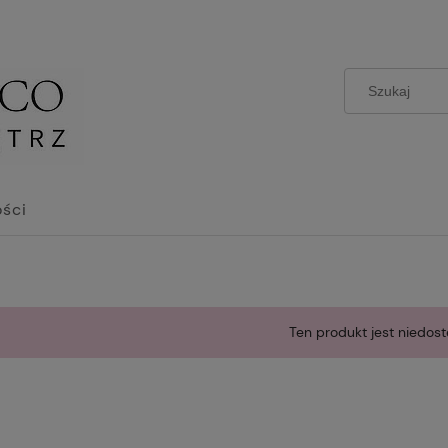
ści
Ten produkt jest niedost