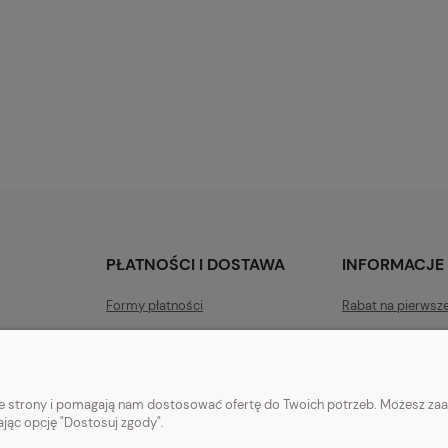
PŁATNOŚCI I DOSTAWA
INFORMACJE
Formy płatności
Rabat na pierwsz
Czas i koszty dostawy
Polityka prywatn
Czas realizacji zamówienia
Jak kupować?
nie strony i pomagają nam dostosować ofertę do Twoich potrzeb. Możesz zaa
ając opcję "Dostosuj zgody".