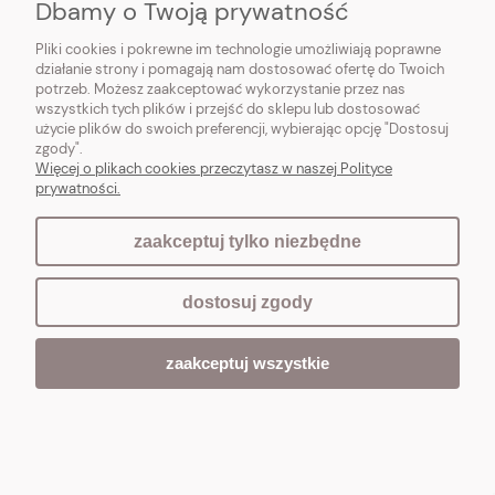
Dbamy o Twoją prywatność
Pliki cookies i pokrewne im technologie umożliwiają poprawne
działanie strony i pomagają nam dostosować ofertę do Twoich
potrzeb. Możesz zaakceptować wykorzystanie przez nas
wszystkich tych plików i przejść do sklepu lub dostosować
użycie plików do swoich preferencji, wybierając opcję "Dostosuj
zgody".
Więcej o plikach cookies przeczytasz w naszej Polityce
prywatności.
zaakceptuj tylko niezbędne
dostosuj zgody
DEKORACYJNY KARCZOCH Piasek Pustyni w
Stylu Vintage Belldeco
zaakceptuj wszystkie
79,00 zł
Do koszyka