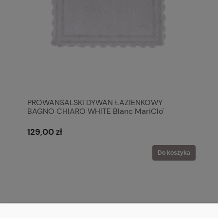
PROWANSALSKI DYWAN ŁAZIENKOWY
BAGNO CHIARO WHITE Blanc MariClo'
129,00 zł
Do koszyka