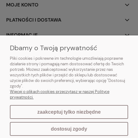
MOJE KONTO
PŁATNOŚCI I DOSTAWA
INFORMACJE
Dbamy o Twoją prywatność
O NAS
Pliki cookies i pokrewne im technologie umożliwiają poprawne
działanie strony i pomagają nam dostosować ofertę do Twoich
potrzeb. Możesz zaakceptować wykorzystanie przez nas
wszystkich tych plików i przejść do sklepu lub dostosować
użycie plików do swoich preferencji, wybierając opcję "Dostosuj
Vintagedeco.pl - sklep internetowy - meble i artykuły dekoracyjne do domu
zgody".
i ogrodu w stylu vintage, skandynawskim, prowansalskim, boho, shabby
Więcej o plikach cookies przeczytasz w naszej Polityce
chic, industrialnym i loft.
prywatności.
zaakceptuj tylko niezbędne
pokaż pełną wersję strony
dostosuj zgody
Sklep internetowy Shoper.pl