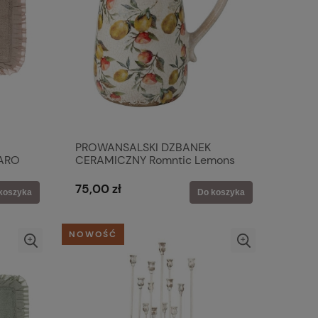
PROWANSALSKI DZBANEK
ARO
CERAMICZNY Romntic Lemons
Clayre & Eef
75,00 zł
koszyka
Do koszyka
NOWOŚĆ