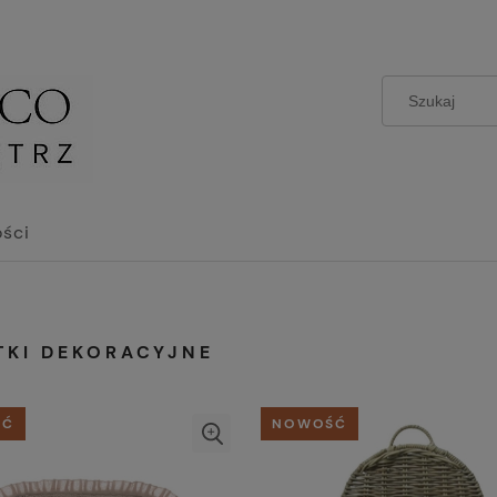
ści
TKI DEKORACYJNE
ŚĆ
NOWOŚĆ