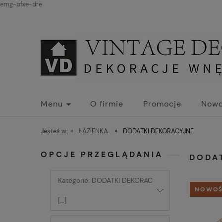
emg-bfxe-dre
Menu
O firmie
Promocje
Nowo
Jesteś w:
»
ŁAZIENKA
»
DODATKI DEKORACYJNE
OPCJE PRZEGLĄDANIA
DODA
Kategorie: DODATKI DEKORAC
NOWO
[...]