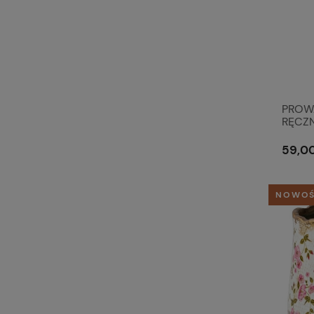
PROW
RĘCZN
& Eef
59,00
NOWO