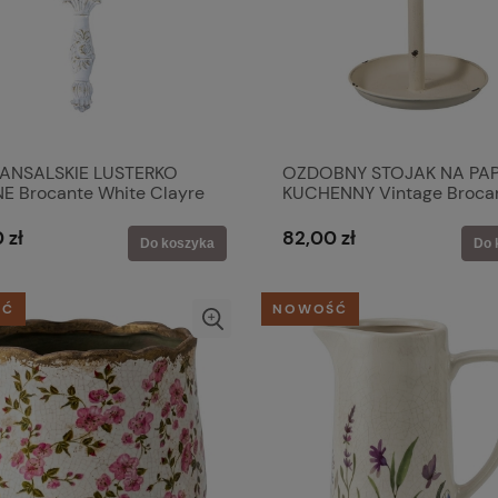
ANSALSKIE LUSTERKO
OZDOBNY STOJAK NA PAP
E Brocante White Clayre
KUCHENNY Vintage Broca
Clayre & Eef
 zł
82,00 zł
Do koszyka
Do 
ŚĆ
NOWOŚĆ