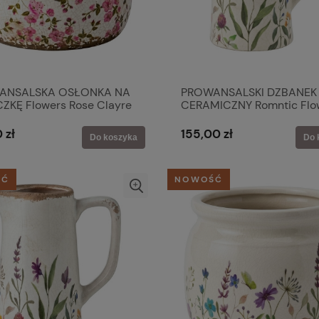
ANSALSKA OSŁONKA NA
PROWANSALSKI DZBANEK
ZKĘ Flowers Rose Clayre
CERAMICZNY Romntic Flo
Clayre & Eef
 zł
155,00 zł
Do koszyka
Do 
ŚĆ
NOWOŚĆ