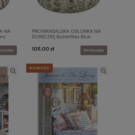
A NA
PROWANSALSKA OSŁONKA NA
ers
DONICZKĘ Butterflies Blue
Clayre & Eef
105,00 zł
koszyka
Do koszyka
NOWOŚĆ