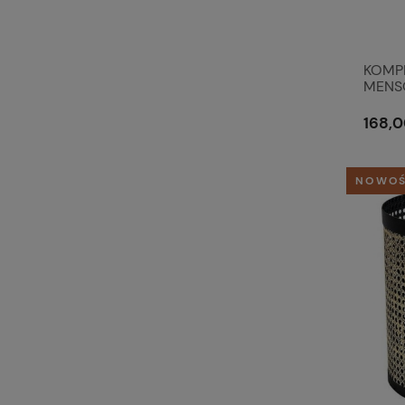
KOMPL
MENSO
MariCl
168,0
NOWO