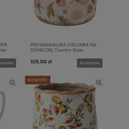
IER
PROWANSALSKA OSŁONKA NA
nte
DONICZKĘ Country Style
Flowers Pink Clayre & Eef
105,00 zł
koszyka
Do koszyka
NOWOŚĆ