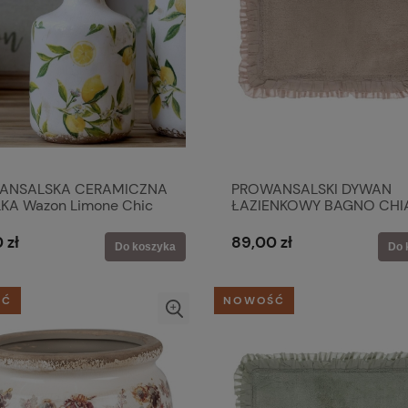
ANSALSKA CERAMICZNA
PROWANSALSKI DYWAN
KA Wazon Limone Chic
ŁAZIENKOWY BAGNO CHI
ue
BEIGE Blanc MariClo'
 zł
89,00 zł
Do koszyka
Do 
ŚĆ
NOWOŚĆ