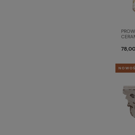
PROW
CERAM
Clayre
78,00
NOWO