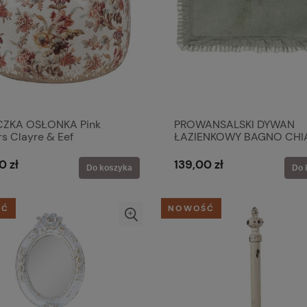
ZKA OSŁONKA Pink
PROWANSALSKI DYWAN
s Clayre & Eef
ŁAZIENKOWY BAGNO CHI
GREEN XL Blanc MariClo'
0 zł
139,00 zł
Do koszyka
Do 
ŚĆ
NOWOŚĆ