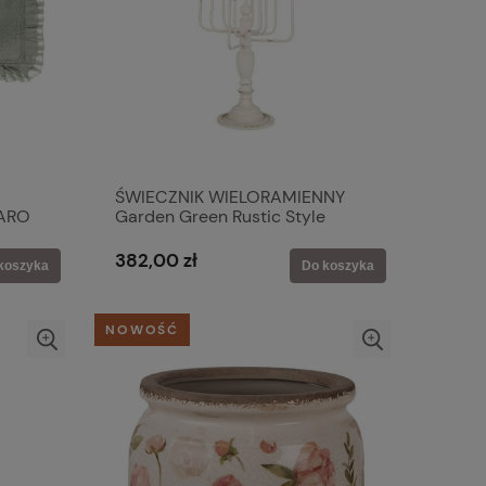
ŚWIECZNIK WIELORAMIENNY
ARO
Garden Green Rustic Style
Belldeco
382,00 zł
koszyka
Do koszyka
NOWOŚĆ