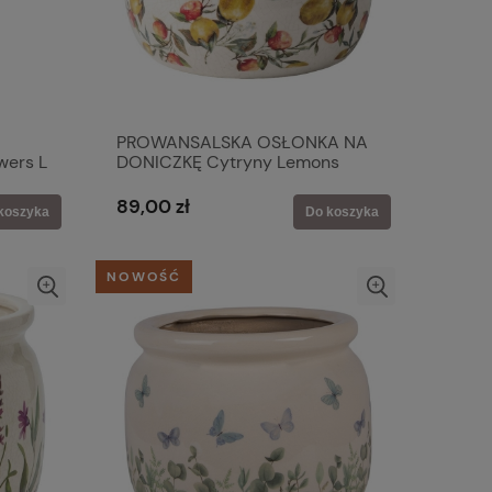
PROWANSALSKA OSŁONKA NA
wers L
DONICZKĘ Cytryny Lemons
Clayre & Eef
89,00 zł
koszyka
Do koszyka
NOWOŚĆ