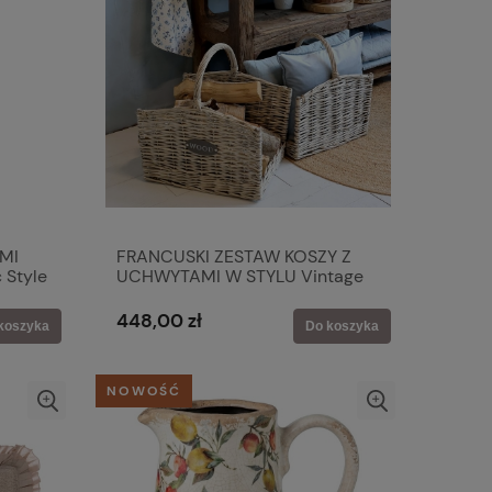
MI
FRANCUSKI ZESTAW KOSZY Z
 Style
UCHWYTAMI W STYLU Vintage
Rustic 2 SZT. Chic Antique
448,00 zł
koszyka
Do koszyka
NOWOŚĆ