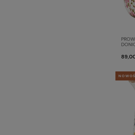
PROW
DONIC
& Eef
89,00
NOWO