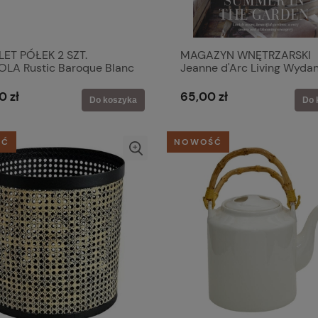
ET PÓŁEK 2 SZT.
MAGAZYN WNĘTRZARSKI
LA Rustic Baroque Blanc
Jeanne d'Arc Living Wydan
o'
2026-05
0 zł
65,00 zł
Do koszyka
Do 
ŚĆ
NOWOŚĆ