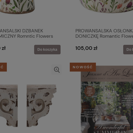
ANSALSKI DZBANEK
PROWANSALSKA OSŁONK
ICZNY Romntic Flowers
DONICZKĘ Romantic Flow
 & Eef
Clayre & Eef
 zł
105,00 zł
Do koszyka
Do 
ŚĆ
NOWOŚĆ