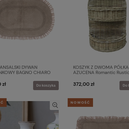
ANSALSKI DYWAN
KOSZYK Z DWOMA PÓŁKA
ENKOWY BAGNO CHIARO
AZUCENA Romantic Rustic
RA Blanc MariClo'
Blanc MariClo'
 zł
372,00 zł
Do koszyka
Do 
ŚĆ
NOWOŚĆ