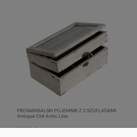
PROWANSALSKI POJEMNIK Z 2 SZUFLADAMI
Antique Old Antic Line
88,00 zł