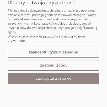
Dbamy o Twoją prywatność
Do koszyka
Pliki cookies i pokrewne im technologie umożliwiają poprawne
działanie strony i pomagają nam dostosować ofertę do Twoich
potrzeb. Możesz zaakceptować wykorzystanie przez nas
wszystkich tych plików i przejść do sklepu lub dostosować
użycie plików do swoich preferencji, wybierając opcję "Dostosuj
zgody".
Więcej o plikach cookies przeczytasz w naszej Polityce
prywatności.
zaakceptuj tylko niezbędne
dostosuj zgody
zaakceptuj wszystkie
DEKORACYJNY SZYLD DWUSTRONNY Z