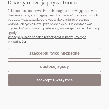
Dbamy o Twoją prywatność
Do koszyka
Pliki cookies i pokrewne im technologie umożliwiają poprawne
działanie strony i pomagają nam dostosować ofertę do Twoich
potrzeb. Możesz zaakceptować wykorzystanie przez nas
NOWOŚĆ
wszystkich tych plików i przejść do sklepu lub dostosować
użycie plików do swoich preferencji, wybierając opcję "Dostosuj
zgody".
Więcej o plikach cookies przeczytasz w naszej Polityce
prywatności.
zaakceptuj tylko niezbędne
dostosuj zgody
zaakceptuj wszystkie
OZDOBNA NARZUTA HIVER FLEURI Green XL