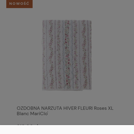
NOWOŚĆ
OZDOBNA NARZUTA HIVER FLEURI Roses XL
Blanc MariClo'
318,00 zł