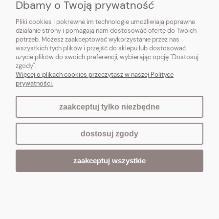
Dbamy o Twoją prywatność
Do koszyka
Pliki cookies i pokrewne im technologie umożliwiają poprawne
działanie strony i pomagają nam dostosować ofertę do Twoich
potrzeb. Możesz zaakceptować wykorzystanie przez nas
wszystkich tych plików i przejść do sklepu lub dostosować
użycie plików do swoich preferencji, wybierając opcję "Dostosuj
zgody".
Więcej o plikach cookies przeczytasz w naszej Polityce
prywatności.
zaakceptuj tylko niezbędne
dostosuj zgody
zaakceptuj wszystkie
PROWANSALSKI DZBANEK CERAMICZNY Grey