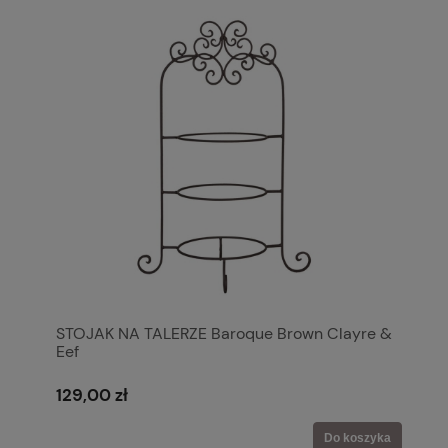
Klienci opiniowali nas już
4
razy.
Nasza średnia ocena to
5.0!
STOJAK NA TALERZE Baroque Brown Clayre &
Eef
129,00 zł
Do koszyka