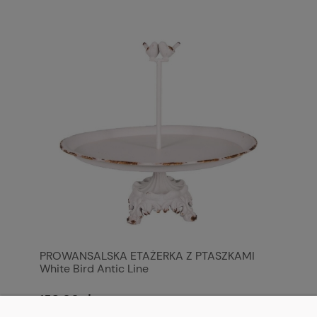
PROWANSALSKA ETAŻERKA Z PTASZKAMI
White Bird Antic Line
158,00 zł