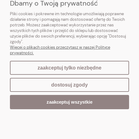
Dbamy o Twoją prywatność
Do koszyka
Pliki cookies i pokrewne im technologie umożliwiają poprawne
działanie strony i pomagają nam dostosować ofertę do Twoich
potrzeb. Możesz zaakceptować wykorzystanie przez nas
wszystkich tych plików i przejść do sklepu lub dostosować
użycie plików do swoich preferencji, wybierając opcję "Dostosuj
zgody".
Więcej o plikach cookies przeczytasz w naszej Polityce
prywatności.
zaakceptuj tylko niezbędne
dostosuj zgody
zaakceptuj wszystkie
PROWANSALSKI DYWAN ŁAZIENKOWY