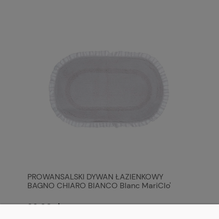
PROWANSALSKI DYWAN ŁAZIENKOWY
BAGNO CHIARO BIANCO Blanc MariClo'
99,00 zł