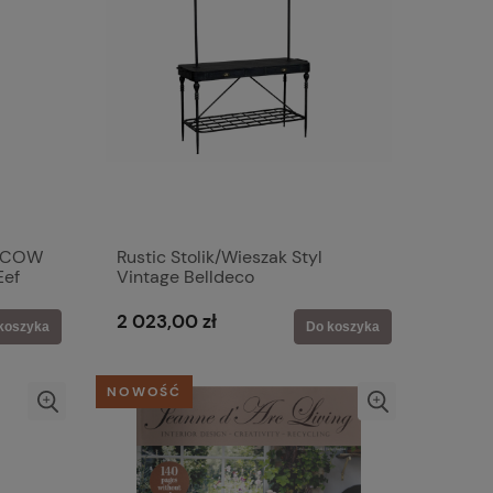
 COW
Rustic Stolik/Wieszak Styl
Eef
Vintage Belldeco
2 023,00 zł
koszyka
Do koszyka
NOWOŚĆ