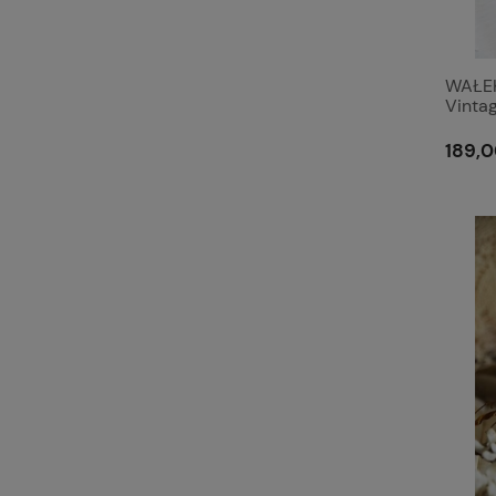
WAŁEK
Vintag
d'Arc
189,0