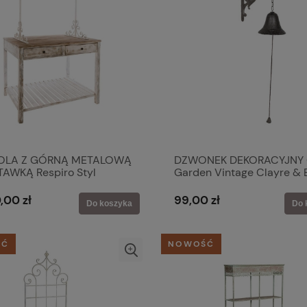
OLA Z GÓRNĄ METALOWĄ
DZWONEK DEKORACYJNY
AWKĄ Respiro Styl
Garden Vintage Clayre & 
e Blanc MariClo'
,00 zł
99,00 zł
Do koszyka
Do 
ŚĆ
NOWOŚĆ