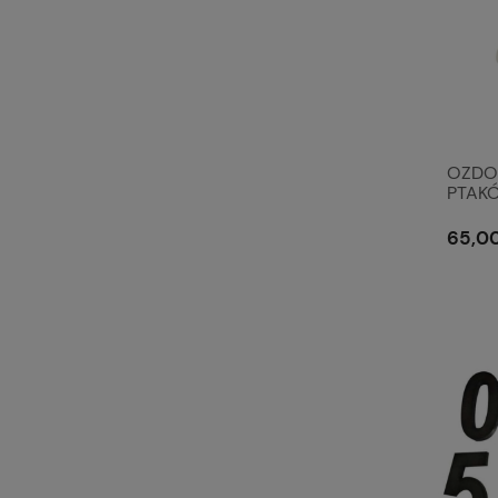
OZDO
PTAKÓ
Clayre
65,00