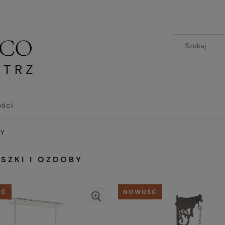
ści
BY
SZKI I OZDOBY
ŚĆ
NOWOŚĆ