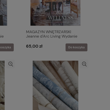
MAGAZYN WNĘTRZARSKI
ie
Jeanne d'Arc Living Wydanie
2026-01
65,00 zł
koszyka
Do koszyka