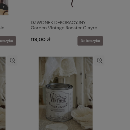
DZWONEK DEKORACYJNY
ie
Garden Vintage Rooster Clayre
& Eef
119,00 zł
koszyka
Do koszyka