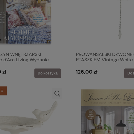
ZYN WNĘTRZARSKI
PROWANSALSKI DZWONEK
e d'Arc Living Wydanie
PTASZKIEM Vintage White
-04
Clayre & Eef
 zł
126,00 zł
Do koszyka
Do 
ŚĆ