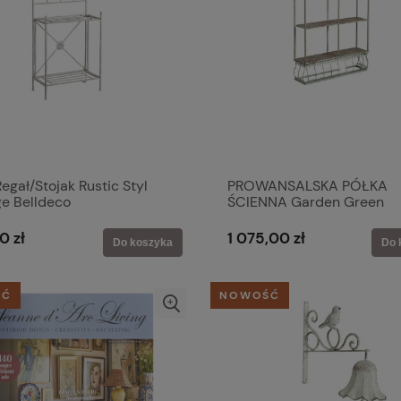
egał/Stojak Rustic Styl
PROWANSALSKA PÓŁKA
ge Belldeco
ŚCIENNA Garden Green
Belldeco
0 zł
1 075,00 zł
Do koszyka
Do 
ŚĆ
NOWOŚĆ