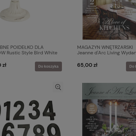
BNE POIDEŁKO DLA
MAGAZYN WNĘTRZARSKI
W Rustic Style Bird White
Jeanne d'Arc Living Wydan
 & Eef
2026-03
 zł
65,00 zł
Do koszyka
Do 