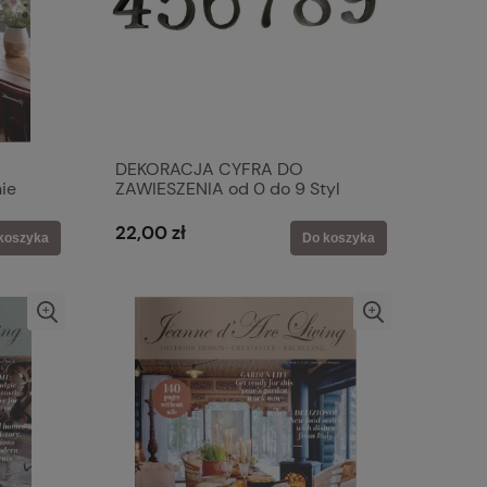
DEKORACJA CYFRA DO
ie
ZAWIESZENIA od 0 do 9 Styl
Vintage 1 SZT. H: 16 Antic Line
22,00 zł
koszyka
Do koszyka