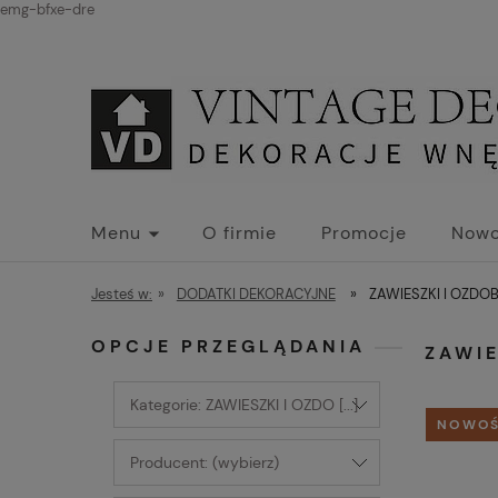
emg-bfxe-dre
Menu
O firmie
Promocje
Nowo
Jesteś w:
»
DODATKI DEKORACYJNE
»
ZAWIESZKI I OZDO
OPCJE PRZEGLĄDANIA
ZAWIE
Kategorie: ZAWIESZKI I OZDO [...]
NOWO
Producent: (wybierz)