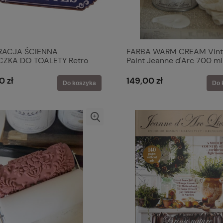
RACJA ŚCIENNA
FARBA WARM CREAM Vint
CZKA DO TOALETY Retro
Paint Jeanne d'Arc 700 ml
e Toilettes Blue Antic Line
Prowansalski Shabby Chic
0 zł
149,00 zł
Do koszyka
Do 