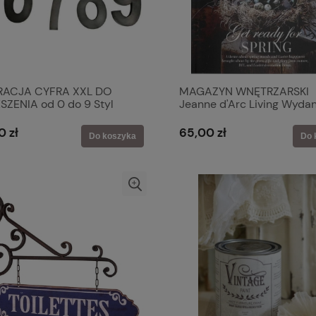
RACJA CYFRA XXL DO
MAGAZYN WNĘTRZARSKI
SZENIA od 0 do 9 Styl
Jeanne d'Arc Living Wydan
e 10 SZT. H: 50 Antic Line
2026-02
0 zł
65,00 zł
Do koszyka
Do 