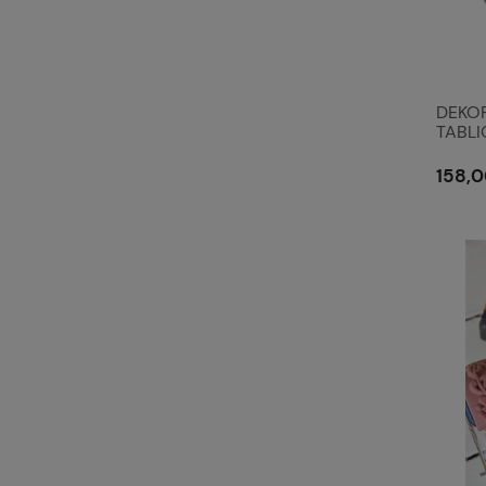
DEKO
TABLI
Vintag
Styl 
158,0