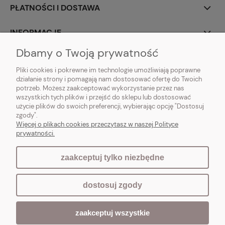
PŁATNOŚCI I DOSTAWA
INFORMACJE
Dbamy o Twoją prywatność
O NAS
Pliki cookies i pokrewne im technologie umożliwiają poprawne
działanie strony i pomagają nam dostosować ofertę do Twoich
potrzeb. Możesz zaakceptować wykorzystanie przez nas
wszystkich tych plików i przejść do sklepu lub dostosować
użycie plików do swoich preferencji, wybierając opcję "Dostosuj
Vintagedeco.pl - sklep internetowy - meble i artykuły dekoracyjne do domu
zgody".
i ogrodu w stylu vintage, skandynawskim, prowansalskim, boho, shabby
Więcej o plikach cookies przeczytasz w naszej Polityce
chic, industrialnym i loft.
prywatności.
zaakceptuj tylko niezbędne
pokaż pełną wersję strony
dostosuj zgody
Sklep internetowy Shoper.pl
zaakceptuj wszystkie