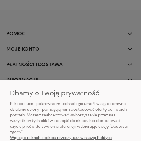
POMOC
MOJE KONTO
PŁATNOŚCI I DOSTAWA
INFORMACJE
Dbamy o Twoją prywatność
O NAS
Pliki cookies i pokrewne im technologie umożliwiają poprawne
działanie strony i pomagają nam dostosować ofertę do Twoich
potrzeb. Możesz zaakceptować wykorzystanie przez nas
wszystkich tych plików i przejść do sklepu lub dostosować
użycie plików do swoich preferencji, wybierając opcję "Dostosuj
Vintagedeco.pl - sklep internetowy - meble i artykuły dekoracyjne do domu
zgody".
i ogrodu w stylu vintage, skandynawskim, prowansalskim, boho, shabby
Więcej o plikach cookies przeczytasz w naszej Polityce
chic, industrialnym i loft.