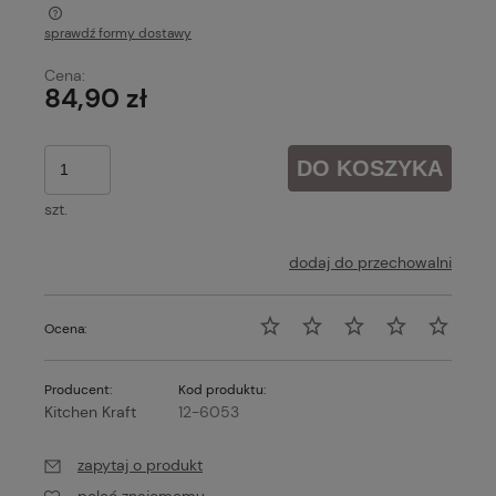
sprawdź formy dostawy
Cena nie zawiera ewentualnych kosztów płatności
Cena:
84,90 zł
DO KOSZYKA
szt.
dodaj do przechowalni
Ocena:
Producent:
Kod produktu:
Kitchen Kraft
12-6053
zapytaj o produkt
poleć znajomemu