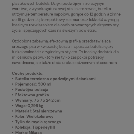
plastikowych butelek. Dzięki podwójnym izolacyjnym
warstwo, z wysokogatunkowej stali nierdzewnej, butelka
utrzymuje temperaturę napojów: gorące do 12 godzin, a zimne
do 18 godzin. Jej kompaktowy rozmiar oraz lekkość czynią ją
idealnym rozwiązaniem dla osób prowadzących aktywny styl
życia i spędzających czas na świeżym powietrzu.
Ozdobiona zabawną, efektowną grafiką przedstawiającą
uroczego psa w kwiecistej koszuli i apaszce, butelka łączy
funkcjonalność z oryginalnym stylem. To idealny dodatek dla
miłośników psów, który nie tylko zaspokoi potrzeby
nawodnienia, ale także doda uroku codziennym akcesoriom.
Cechy produktu:
• Butelka termiczna z podwójnymi ściankami
• Pojemność: 500 ml
• Podwójna izolacja
• Efektowna grafika
• Wymiary: 7 x 7 x 24,2 cm
• Waga: 0,296 kg
• Materiał: Stal nierdzewna
• Kolor: Wielokolorowy
• Tylko do mycia ręcznego
• Kolekcja: Tipperleyhill
• Marka: Mikasa