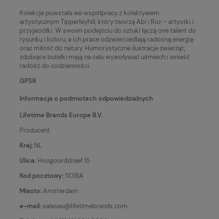
Kolekcja powstała we współpracy z kolektywem
artystycznym Tipperleyhill, który tworzą Abi i Roz – artystki i
przyjaciółki. W swoim podejściu do sztuki łączą one talent do
rysunku i koloru, a ich prace odzwierciedlają radosną energię
oraz miłość do natury. Humorystyczne ilustracje zwierząt,
zdobiące butelki mają na celu wywoływać uśmiech i wnieść
radość do codzienności.
GPSR
Informacja o podmiotach odpowiedzialnych
Lifetime Brands Europe B.V.
Producent
Kraj:
NL
Ulica:
Hoogoorddreef 15
Kod pocztowy:
1101BA
Miasto:
Amsterdam
e-mail:
saleseu@lifetimebrands.com