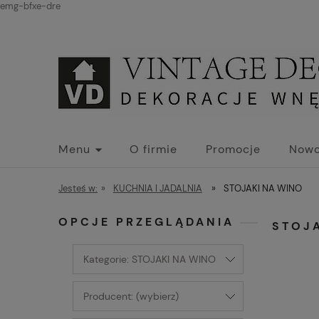
emg-bfxe-dre
Menu
O firmie
Promocje
Nowo
Jesteś w:
»
KUCHNIA I JADALNIA
»
STOJAKI NA WINO
OPCJE PRZEGLĄDANIA
STOJ
Kategorie: STOJAKI NA WINO
Producent: (wybierz)