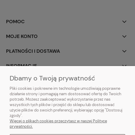
POMOC
MOJE KONTO
PŁATNOŚCI I DOSTAWA
INFORMACJE
Dbamy o Twoją prywatność
O NAS
Pliki cookies i pokrewne im technologie umożliwiają poprawne
działanie strony i pomagają nam dostosować ofertę do Twoich
potrzeb. Możesz zaakceptować wykorzystanie przez nas
wszystkich tych plików i przejść do sklepu lub dostosować
użycie plików do swoich preferencji, wybierając opcję "Dostosuj
Vintagedeco.pl - sklep internetowy - meble i artykuły dekoracyjne do domu
zgody".
i ogrodu w stylu vintage, skandynawskim, prowansalskim, boho, shabby
Więcej o plikach cookies przeczytasz w naszej Polityce
chic, industrialnym i loft.
prywatności.