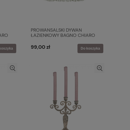
PROWANSALSKI DYWAN
ARO
ŁAZIENKOWY BAGNO CHIARO
VERDE Blanc MariClo'
99,00 zł
koszyka
Do koszyka