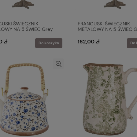
USKI ŚWIECZNIK
FRANCUSKI ŚWIECZNIK
OWY NA 5 ŚWIEC Grey
METALOWY NA 5 ŚWIEC G
te Styl L Clayre & Eef
Brocante Styl XL Clayre &
0 zł
162,00 zł
Do koszyka
Do 