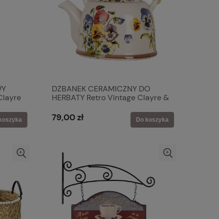
WY
DZBANEK CERAMICZNY DO
Clayre
HERBATY Retro Vintage Clayre &
Eef
79,00 zł
koszyka
Do koszyka