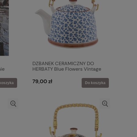
DZBANEK CERAMICZNY DO
ie
HERBATY Blue Flowers Vintage
Clayre & Eef
79,00 zł
koszyka
Do koszyka