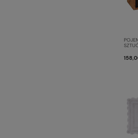
POJE
SZTUĆ
Antic 
158,0