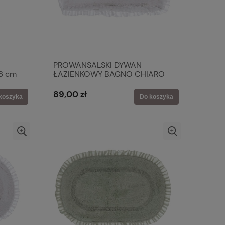
PROWANSALSKI DYWAN
6 cm
ŁAZIENKOWY BAGNO CHIARO
CREAM Blanc MariClo'
89,00 zł
koszyka
Do koszyka