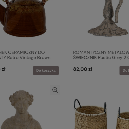
NEK CERAMICZNY DO
ROMANTYCZNY METALO
TY Retro Vintage Brown
ŚWIECZNIK Rustic Grey 2 
 & Eef
& Eef
 zł
82,00 zł
Do koszyka
Do 