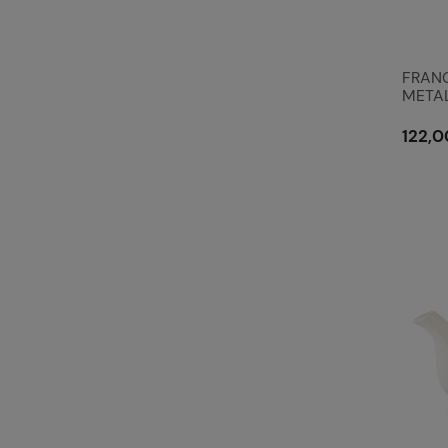
FRANC
METAL
Brocan
122,0