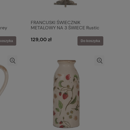
FRANCUSKI ŚWIECZNIK
rey
METALOWY NA 3 ŚWIECE Rustic
 Eef
Style XL Clayre & Eef
129,00 zł
koszyka
Do koszyka