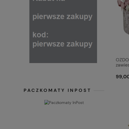
OZDO
zawie
de Th
99,00
PACZKOMATY INPOST