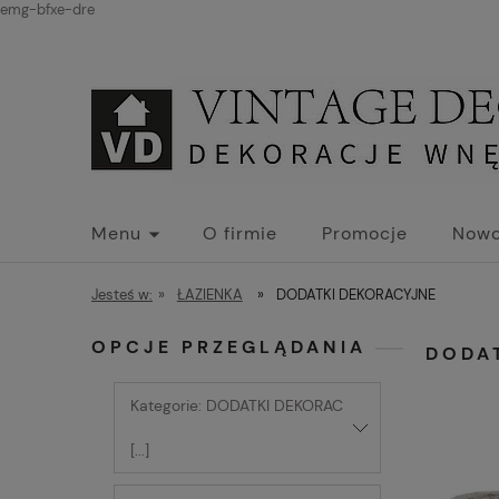
emg-bfxe-dre
Menu
O firmie
Promocje
Nowo
Jesteś w:
»
ŁAZIENKA
»
DODATKI DEKORACYJNE
OPCJE PRZEGLĄDANIA
DODA
Kategorie: DODATKI DEKORAC
[...]