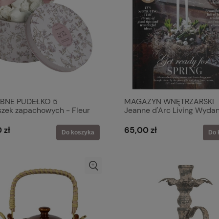
BNE PUDEŁKO 5
MAGAZYN WNĘTRZARSKI
szek zapachowych - Fleur
Jeanne d'Arc Living Wydan
é Mathilde M
2026-02
 zł
65,00 zł
Do koszyka
Do 