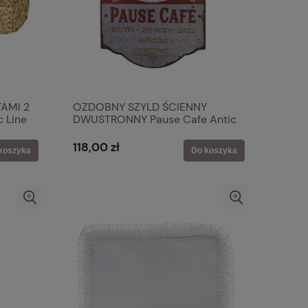
AMI 2
OZDOBNY SZYLD ŚCIENNY
c Line
DWUSTRONNY Pause Cafe Antic
Line
118,00 zł
koszyka
Do koszyka