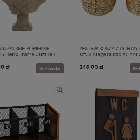
NSALSKIE POPIERSIE
ZESTAW KOSZY Z UCHWYT
Y Retro Trame Culturali
szt. Vintage Rustic XL Anti
 MariClo' Shabby Chic
0 zł
248,00 zł
Do koszyka
Do 