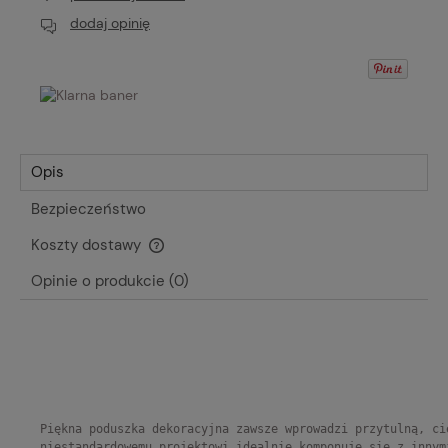
dodaj opinię
Opis
Bezpieczeństwo
Koszty dostawy
Cena nie zawiera ewentualnych kosztów płatności
Opinie o produkcie (0)
Piękna poduszka dekoracyjna zawsze wprowadzi przytulną, ci
niestandardowemu projektowi idealnie komponuje się z innym