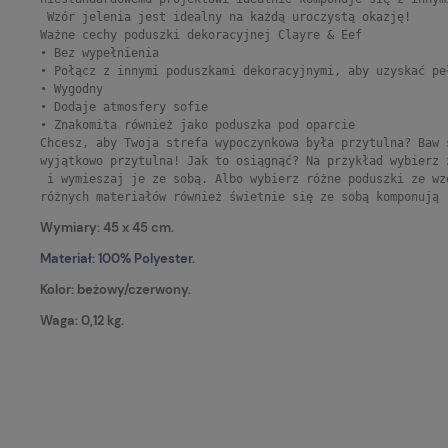
 Wzór jelenia jest idealny na każdą uroczystą okazję!

Ważne cechy poduszki dekoracyjnej Clayre & Eef

• Bez wypełnienia

• Połącz z innymi poduszkami dekoracyjnymi, aby uzyskać peł
• Wygodny

• Dodaje atmosfery sofie

• Znakomita również jako poduszka pod oparcie
Chcesz, aby Twoja strefa wypoczynkowa była przytulna?
Baw 
wyjątkowo przytulna!
Jak to osiągnąć?
Na przykład wybierz 
 i wymieszaj je ze sobą.
Albo wybierz różne poduszki ze wz
różnych materiałów również świetnie się ze sobą komponują
Wymiary: 45 x 45 cm.
Materiał: 100%
Polyester.
Kolor: beżowy/czerwony.
Waga: 0,12 kg.