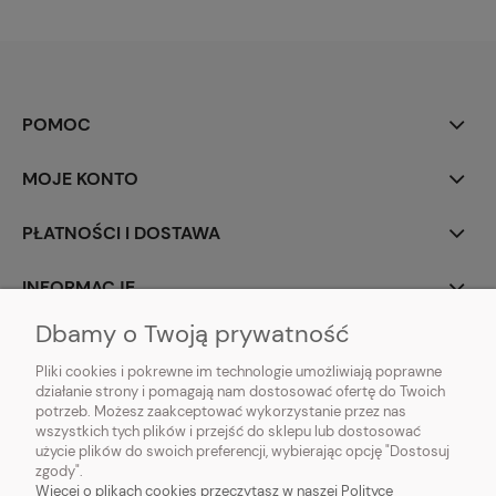
POMOC
MOJE KONTO
PŁATNOŚCI I DOSTAWA
INFORMACJE
Dbamy o Twoją prywatność
O NAS
Pliki cookies i pokrewne im technologie umożliwiają poprawne
działanie strony i pomagają nam dostosować ofertę do Twoich
potrzeb. Możesz zaakceptować wykorzystanie przez nas
wszystkich tych plików i przejść do sklepu lub dostosować
użycie plików do swoich preferencji, wybierając opcję "Dostosuj
Vintagedeco.pl - sklep internetowy - meble i artykuły dekoracyjne do domu
zgody".
i ogrodu w stylu vintage, skandynawskim, prowansalskim, boho, shabby
Więcej o plikach cookies przeczytasz w naszej Polityce
chic, industrialnym i loft.