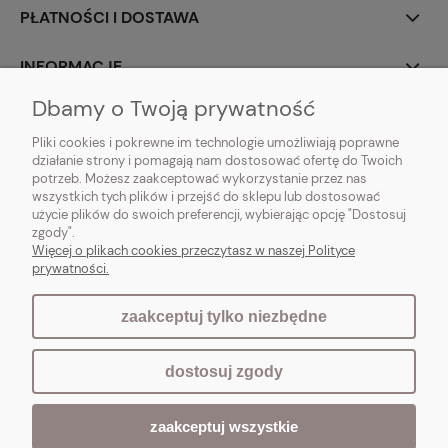
PŁATNOŚCI I DOSTAWA
INFORMACJE
Dbamy o Twoją prywatność
O NAS
Pliki cookies i pokrewne im technologie umożliwiają poprawne
działanie strony i pomagają nam dostosować ofertę do Twoich
potrzeb. Możesz zaakceptować wykorzystanie przez nas
wszystkich tych plików i przejść do sklepu lub dostosować
użycie plików do swoich preferencji, wybierając opcję "Dostosuj
Vintagedeco.pl - sklep internetowy - meble i artykuły dekoracyjne do domu
zgody".
i ogrodu w stylu vintage, skandynawskim, prowansalskim, boho, shabby
Więcej o plikach cookies przeczytasz w naszej Polityce
chic, industrialnym i loft.
prywatności.
zaakceptuj tylko niezbędne
pokaż pełną wersję strony
dostosuj zgody
Sklep internetowy Shoper.pl
zaakceptuj wszystkie