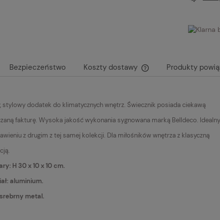
Bezpieczeństwo
Koszty dostawy
Produkty powi
Cena nie zawiera ewent
płatności
, stylowy dodatek do klimatycznych wnętrz. Świecznik posiada ciekawą
zaną fakturę. Wysoka jakość wykonania sygnowana marką Belldeco. Idealn
awieniu z drugim z tej samej kolekcji. Dla miłośników wnętrza z klasyczną
cją.
y: H 30 x 10 x 10 cm.
ał: aluminium.
 srebrny metal.