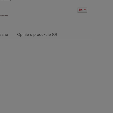
ązane
Opinie o produkcie (0)
ualnych kosztów
y