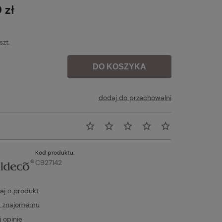
płatności
 zł
szt.
DO KOSZYKA
dodaj do przechowalni
Kod produktu:
C927142
aj o produkt
ć znajomemu
 opinię