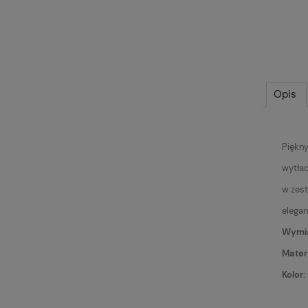
Opis
Piękny
wytłac
w zest
elegan
Wymiar
Materi
Kolor: