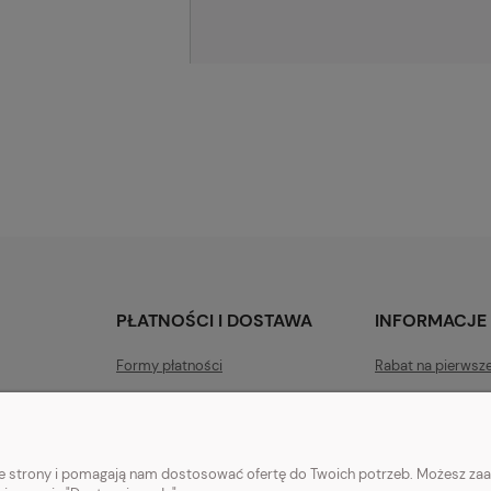
PŁATNOŚCI I DOSTAWA
INFORMACJE
Formy płatności
Rabat na pierwsz
Czas i koszty dostawy
Polityka prywatn
Czas realizacji zamówienia
Jak kupować?
nie strony i pomagają nam dostosować ofertę do Twoich potrzeb. Możesz zaa