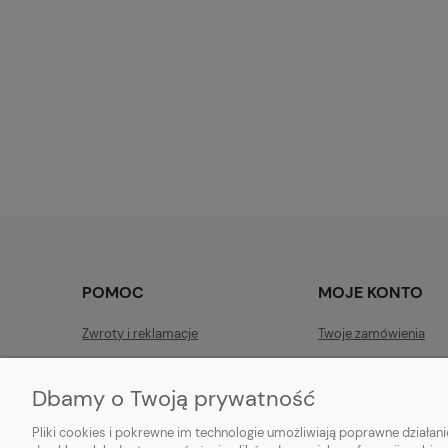
POMOC
MOJE KONTO
Zwroty i reklamacje
Twoje zamówienia
Regulamin
Ustawienia konta
Dbamy o Twoją prywatność
Raty
Przechowalnia
Pliki cookies i pokrewne im technologie umożliwiają poprawne działa