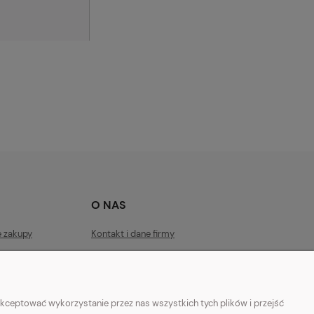
O NAS
e zakupy
Kontakt i dane firmy
ości
Facebook
O firmie
kceptować wykorzystanie przez nas wszystkich tych plików i przejść