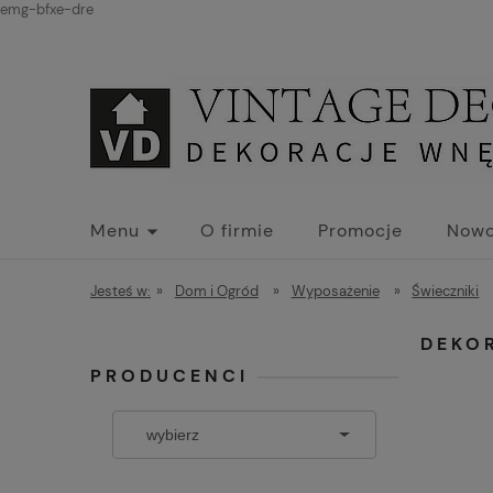
emg-bfxe-dre
Menu
O firmie
Promocje
Nowo
Jesteś w:
»
Dom i Ogród
»
Wyposażenie
»
Świeczniki
DEKO
PRODUCENCI