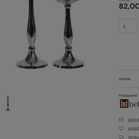
82,00
Ocena:
Producent:
zapyt
pole
dodaj