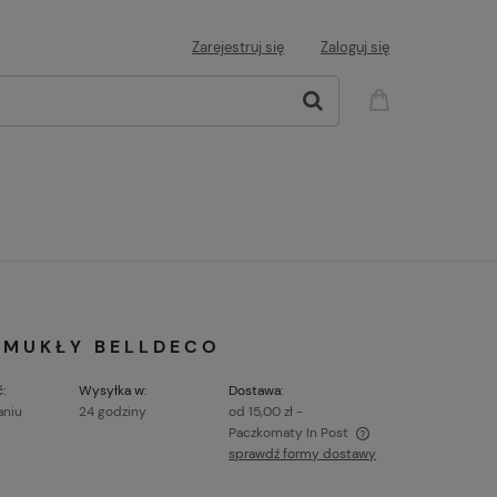
Zarejestruj się
Zaloguj się
SMUKŁY BELLDECO
:
Wysyłka w:
Dostawa:
aniu
24 godziny
od 15,00 zł
-
Paczkomaty In Post
sprawdź formy dostawy
Cena nie zawiera ewentualnych kosztów