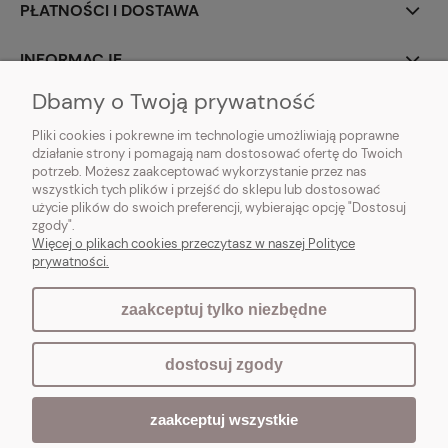
PŁATNOŚCI I DOSTAWA
INFORMACJE
Dbamy o Twoją prywatność
O NAS
Pliki cookies i pokrewne im technologie umożliwiają poprawne
działanie strony i pomagają nam dostosować ofertę do Twoich
potrzeb. Możesz zaakceptować wykorzystanie przez nas
wszystkich tych plików i przejść do sklepu lub dostosować
użycie plików do swoich preferencji, wybierając opcję "Dostosuj
Vintagedeco.pl - sklep internetowy - meble i artykuły dekoracyjne do domu
zgody".
i ogrodu w stylu vintage, skandynawskim, prowansalskim, boho, shabby
Więcej o plikach cookies przeczytasz w naszej Polityce
chic, industrialnym i loft.
prywatności.
zaakceptuj tylko niezbędne
pokaż pełną wersję strony
dostosuj zgody
Sklep internetowy Shoper.pl
zaakceptuj wszystkie