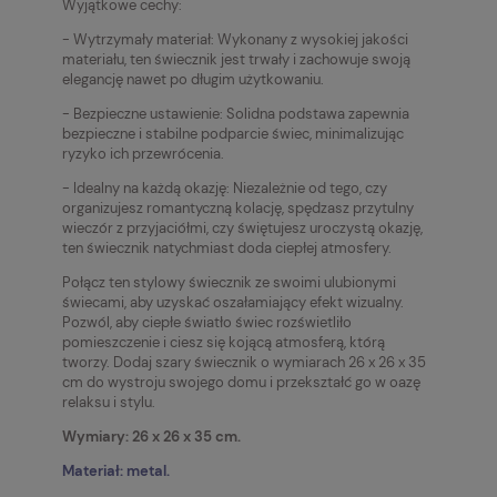
Wyjątkowe cechy:
- Wytrzymały materiał: Wykonany z wysokiej jakości
materiału, ten świecznik jest trwały i zachowuje swoją
elegancję nawet po długim użytkowaniu.
- Bezpieczne ustawienie: Solidna podstawa zapewnia
bezpieczne i stabilne podparcie świec, minimalizując
ryzyko ich przewrócenia.
- Idealny na każdą okazję: Niezależnie od tego, czy
organizujesz romantyczną kolację, spędzasz przytulny
wieczór z przyjaciółmi, czy świętujesz uroczystą okazję,
ten świecznik natychmiast doda ciepłej atmosfery.
Połącz ten stylowy świecznik ze swoimi ulubionymi
świecami, aby uzyskać oszałamiający efekt wizualny.
Pozwól, aby ciepłe światło świec rozświetliło
pomieszczenie i ciesz się kojącą atmosferą, którą
tworzy.
Dodaj szary świecznik o wymiarach
26 x 26 x 35
cm
do wystroju swojego domu i przekształć go w oazę
relaksu i stylu.
Wymiary:
26 x 26 x 35 cm
.
Materiał: metal.