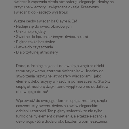
świecznik zapewnia ciepłą atmosferę i elegancję.
Idealny na
przytulne wieczory i świąteczne okazje.
Kreatywny
świecznik do każdego wystroju!
Ważne cechy świecznika Clayre & Eef
• Nadaje się do świec obiadowych
• Unikalne projekty
• Świetne do łączenia z innymi świecznikami
• Piękne także bez świec
• Łatwe do czyszczenia
• Dla przytulnej atmosfery
Dodaj odrobinę elegancji do swojego wnętrza dzięki
temu stylowemu, szaremu świecznikowi.
Idealny do
stworzenia przytulnej atmosfery wieczorami i jako
element dekoracyjny w każdym pomieszczeniu.
Stwórz
ciepłą atmosferę dzięki temu wyjątkowemu dodatkowi
do swojego domu!
Wprowadź do swojego domu ciepłą atmosferę dzięki
naszemu stylowemu świecznikowi w eleganckim
odcieniu szarości.
Ten piękny świecznik to nie tylko
funkcjonalny element oświetlenia, ale także elegancka
dekoracja, która doda uroku każdemu pomieszczeniu.