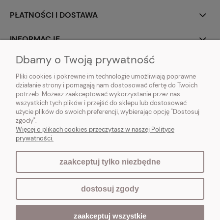
PŁATNOŚCI I DOSTAWA
INFORMACJE
Dbamy o Twoją prywatność
O NAS
Pliki cookies i pokrewne im technologie umożliwiają poprawne
działanie strony i pomagają nam dostosować ofertę do Twoich
potrzeb. Możesz zaakceptować wykorzystanie przez nas
wszystkich tych plików i przejść do sklepu lub dostosować
użycie plików do swoich preferencji, wybierając opcję "Dostosuj
Vintagedeco.pl - sklep internetowy - meble i artykuły dekoracyjne do domu
zgody".
i ogrodu w stylu vintage, skandynawskim, prowansalskim, boho, shabby
Więcej o plikach cookies przeczytasz w naszej Polityce
chic, industrialnym i loft.
prywatności.
zaakceptuj tylko niezbędne
pokaż pełną wersję strony
dostosuj zgody
Sklep internetowy Shoper.pl
zaakceptuj wszystkie