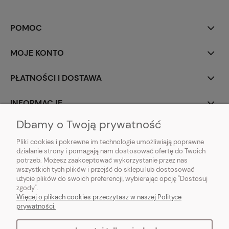
POMOC
MOJE KONTO
PŁATNOŚCI I DOSTAWA
INFORMACJE
Dbamy o Twoją prywatność
O NAS
Pliki cookies i pokrewne im technologie umożliwiają poprawne
działanie strony i pomagają nam dostosować ofertę do Twoich
potrzeb. Możesz zaakceptować wykorzystanie przez nas
wszystkich tych plików i przejść do sklepu lub dostosować
użycie plików do swoich preferencji, wybierając opcję "Dostosuj
Vintagedeco.pl - sklep internetowy - meble i artykuły dekoracyjne do domu
zgody".
i ogrodu w stylu vintage, skandynawskim, prowansalskim, boho, shabby
Więcej o plikach cookies przeczytasz w naszej Polityce
chic, industrialnym i loft.
prywatności.