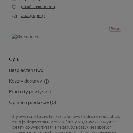
poleć znajomemu
dodaj opinię
Opis
Bezpieczeństwo
Koszty dostawy
Cena nie zawiera ewentualnych kosztów płatności
Produkty powiązane
Opinie o produkcie (0)
Stylowy i praktyczny koszyk rowerowy to idealny dodatek dla
osób jeżdżących na rowerach. Praktyczny kosz z uchwytami,
idealny do wykorzystania na zakupy. Koszyk jest sporych
rozmiarów i został wykonany solidnie. Dzięki mocowaniu na