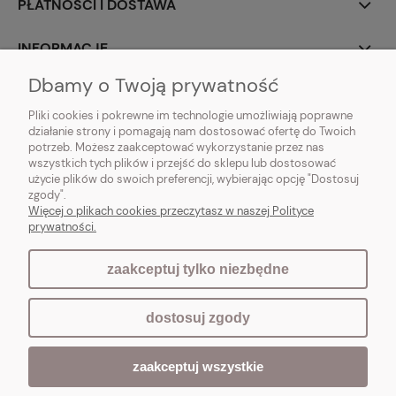
PŁATNOŚCI I DOSTAWA
INFORMACJE
Dbamy o Twoją prywatność
O NAS
Pliki cookies i pokrewne im technologie umożliwiają poprawne
działanie strony i pomagają nam dostosować ofertę do Twoich
potrzeb. Możesz zaakceptować wykorzystanie przez nas
wszystkich tych plików i przejść do sklepu lub dostosować
użycie plików do swoich preferencji, wybierając opcję "Dostosuj
Vintagedeco.pl - sklep internetowy - meble i artykuły dekoracyjne do domu
zgody".
i ogrodu w stylu vintage, skandynawskim, prowansalskim, boho, shabby
Więcej o plikach cookies przeczytasz w naszej Polityce
chic, industrialnym i loft.
prywatności.
zaakceptuj tylko niezbędne
pokaż pełną wersję strony
dostosuj zgody
Sklep internetowy Shoper.pl
zaakceptuj wszystkie