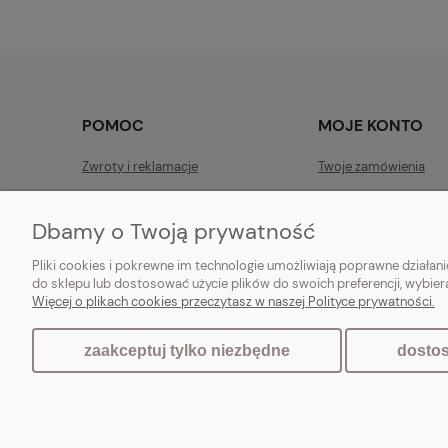
POMOC
MOJE KONTO
Zwroty i reklamacje
Twoje zamówienia
Regulamin
Ustawienia konta
Dbamy o Twoją prywatność
Raty
Przechowalnia
Pliki cookies i pokrewne im technologie umożliwiają poprawne działa
do sklepu lub dostosować użycie plików do swoich preferencji, wybier
Więcej o plikach cookies przeczytasz w naszej Polityce prywatności.
Vintagedeco.pl - sklep internetowy - meble i artykuły dekorac
zaakceptuj tylko niezbędne
dostos