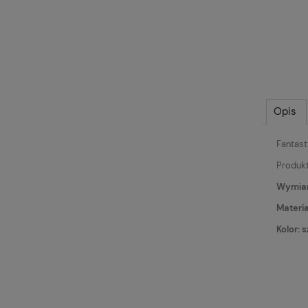
Opis
Fantast
Produkt
Wymiary
Materia
Kolor: 