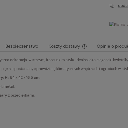
dodaj
Bezpieczeństwo
Koszty dostawy
Opinie o produk
yczna dekoracja w starym, francuskim stylu. Idealna jako elegancki kwietnik
Cena nie zawiera ewent
płatności
 pięknie postarzany sprawdzi się klimatycznych wnętrzach i ogrodach w st
: H : 54 x 42 x 16,5 cm.
ł: metal.
szary z przecierkami.