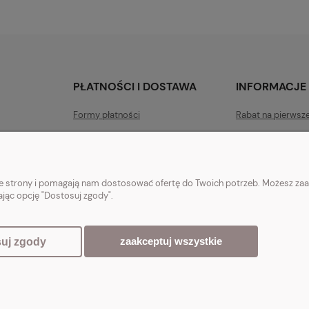
PŁATNOŚCI I DOSTAWA
INFORMACJE
Formy płatności
Rabat na pierwsz
Czas i koszty dostawy
Polityka prywatn
Czas realizacji zamówienia
Jak kupować?
nie strony i pomagają nam dostosować ofertę do Twoich potrzeb. Możesz zaa
ając opcję "Dostosuj zgody".
yjne do domu i ogrodu w stylu vintage, skandynawskim, prowansalskim, boho,
zaakceptuj wszystkie
uj zgody
Sklep internetowy Shoper.pl