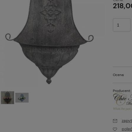
218,0
Ocena:
Producent:
zapyt
pole