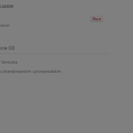
 opinię
cie (0)
/ doniczka.
ualnych kosztów
ylu skandynawskim i prowansalskim.