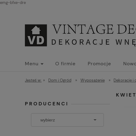
emg-bfxe-dre
Menu
O firmie
Promocje
Nowo
Jesteś w:
»
Dom i Ogród
»
Wyposażenie
»
Dekoracje i
KWIE
PRODUCENCI