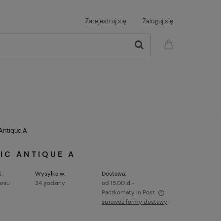
Zarejestruj się
Zaloguj się
ntique A
IC ANTIQUE A
:
Wysyłka w:
Dostawa:
aniu
24 godziny
od 15,00 zł
-
Paczkomaty In Post
sprawdź formy dostawy
Cena nie zawiera ewentualnych kosztów