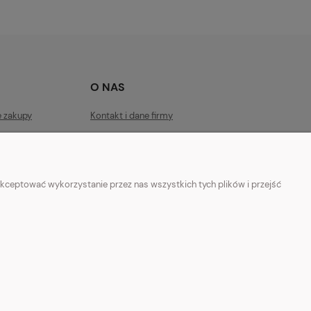
O NAS
e zakupy
Kontakt i dane firmy
ości
Facebook
O firmie
kceptować wykorzystanie przez nas wszystkich tych plików i przejść
 shabby chic, industrialnym i loft.