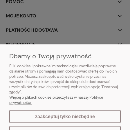
POMOC
MOJE KONTO
PŁATNOŚCI I DOSTAWA
INFORMACJE
Dbamy o Twoją prywatność
O NAS
Pliki cookies i pokrewne im technologie umożliwiają poprawne
działanie strony i pomagają nam dostosować ofertę do Twoich
potrzeb. Możesz zaakceptować wykorzystanie przez nas
wszystkich tych plików i przejść do sklepu lub dostosować
użycie plików do swoich preferencji, wybierając opcję "Dostosuj
Vintagedeco.pl - sklep internetowy - meble i artykuły dekoracyjne do domu
zgody".
i ogrodu w stylu vintage, skandynawskim, prowansalskim, boho, shabby
Więcej o plikach cookies przeczytasz w naszej Polityce
chic, industrialnym i loft.
prywatności.
zaakceptuj tylko niezbędne
pokaż pełną wersję strony