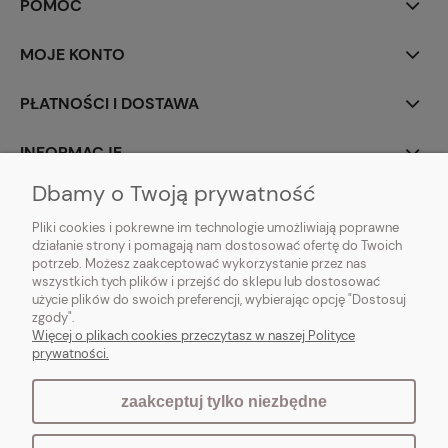
POMOC
MOJE KONTO
PŁATNOŚCI I DOSTAWA
INFORMACJE
Dbamy o Twoją prywatność
O NAS
Pliki cookies i pokrewne im technologie umożliwiają poprawne
działanie strony i pomagają nam dostosować ofertę do Twoich
potrzeb. Możesz zaakceptować wykorzystanie przez nas
wszystkich tych plików i przejść do sklepu lub dostosować
użycie plików do swoich preferencji, wybierając opcję "Dostosuj
Vintagedeco.pl - sklep internetowy - meble i artykuły dekoracyjne do domu
zgody".
i ogrodu w stylu vintage, skandynawskim, prowansalskim, boho, shabby
Więcej o plikach cookies przeczytasz w naszej Polityce
chic, industrialnym i loft.
prywatności.
zaakceptuj tylko niezbędne
pokaż pełną wersję strony