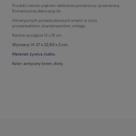
Produkt celowo pięknie i delikatnie postarzony i przecierany.
Romantyczna dekoracja do
klimatycznych, ponadczasowych wnętrz w stylu
prowansalskim, skandynawskim, vintage.
Ramka na zdjęcie 13 x 18 cm.
Wymiary: H: 27 x 22,50 x 2 cm.
Materiał:
żywica /szkło
.
Kolor: antyczny
krem, złoty.