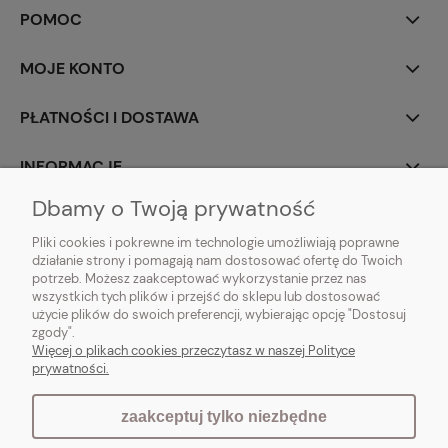
POMOC
MOJE KONTO
PŁATNOŚCI I DOSTAWA
INFORMACJE
Dbamy o Twoją prywatność
O NAS
Pliki cookies i pokrewne im technologie umożliwiają poprawne
działanie strony i pomagają nam dostosować ofertę do Twoich
potrzeb. Możesz zaakceptować wykorzystanie przez nas
wszystkich tych plików i przejść do sklepu lub dostosować
użycie plików do swoich preferencji, wybierając opcję "Dostosuj
Vintagedeco.pl - sklep internetowy - meble i artykuły dekoracyjne do domu
zgody".
i ogrodu w stylu vintage, skandynawskim, prowansalskim, boho, shabby
Więcej o plikach cookies przeczytasz w naszej Polityce
chic, industrialnym i loft.
prywatności.
zaakceptuj tylko niezbędne
pokaż pełną wersję strony