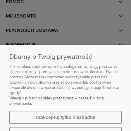
POMOC
MOJE KONTO
PŁATNOŚCI I DOSTAWA
INFORMACJE
Dbamy o Twoją prywatność
O NAS
Pliki cookies i pokrewne im technologie umożliwiają poprawne
działanie strony i pomagają nam dostosować ofertę do Twoich
potrzeb. Możesz zaakceptować wykorzystanie przez nas
wszystkich tych plików i przejść do sklepu lub dostosować
użycie plików do swoich preferencji, wybierając opcję "Dostosuj
Vintagedeco.pl - sklep internetowy - meble i artykuły dekoracyjne do domu
zgody".
i ogrodu w stylu vintage, skandynawskim, prowansalskim, boho, shabby
Więcej o plikach cookies przeczytasz w naszej Polityce
chic, industrialnym i loft.
prywatności.
zaakceptuj tylko niezbędne
pokaż pełną wersję strony