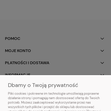
POMOC
MOJE KONTO
PŁATNOŚCI I DOSTAWA
INFORMACJE
Dbamy o Twoją prywatność
O NAS
Pliki cookies i pokrewne im technologie umożliwiają poprawne
działanie strony i pomagają nam dostosować ofertę do Twoich
potrzeb. Możesz zaakceptować wykorzystanie przez nas
wszystkich tych plików i przejść do sklepu lub dostosować