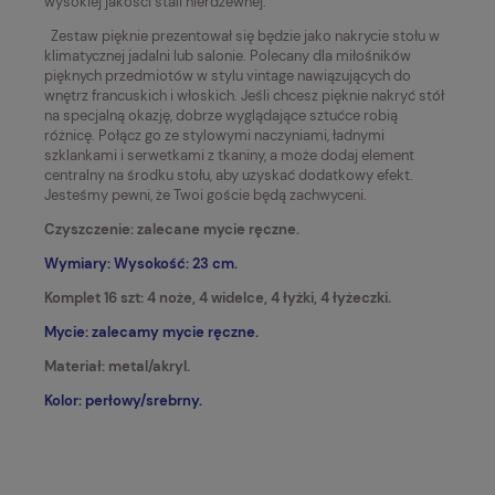
wysokiej jakości stali nierdzewnej.
Zestaw pięknie prezentował się będzie jako nakrycie stołu w
klimatycznej jadalni lub salonie. Polecany dla miłośników
pięknych przedmiotów w stylu vintage nawiązujących do
wnętrz francuskich i włoskich. Jeśli chcesz pięknie nakryć stół
na specjalną okazję, dobrze wyglądające sztućce robią
różnicę. Połącz go ze stylowymi naczyniami, ładnymi
szklankami i serwetkami z tkaniny, a może dodaj element
centralny na środku stołu, aby uzyskać dodatkowy efekt.
Jesteśmy pewni, że Twoi goście będą zachwyceni.
Czyszczenie: zalecane mycie ręczne.
Wymiary: Wysokość: 23 cm.
Komplet 16 szt: 4 noże, 4 widelce, 4 łyżki, 4 łyżeczki.
Mycie: zalecamy mycie ręczne.
Materiał: metal/akryl.
Kolor: perłowy/srebrny.