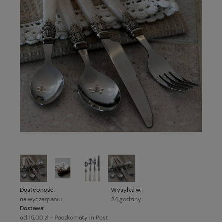
Dostępność:
Wysyłka w:
na wyczerpaniu
24 godziny
Dostawa:
od 15,00 zł
- Paczkomaty In Post