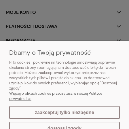
MOJE KONTO
PŁATNOŚCI I DOSTAWA
INFORMACJE
Dbamy o Twoją prywatność
O NAS
Pliki cookies i pokrewne im technologie umożliwiają poprawne
działanie strony i pomagają nam dostosować ofertę do Twoich
potrzeb. Możesz zaakceptować wykorzystanie przez nas
wszystkich tych plików i przejść do sklepu lub dostosować
użycie plików do swoich preferencji, wybierając opcję "Dostosuj
Vintagedeco.pl - sklep internetowy - meble i artykuły dekoracyjne do domu
zgody".
i ogrodu w stylu vintage, skandynawskim, prowansalskim, boho, shabby
Więcej o plikach cookies przeczytasz w naszej Polityce
chic, industrialnym i loft.
prywatności.
zaakceptuj tylko niezbędne
pokaż pełną wersję strony
dostosuj zgody