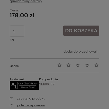
sprawdź formy dostawy
Cena nie zawiera ewentualnych kosztów płatności
Cena:
178,00 zł
DO KOSZYKA
szt.
dodaj do przechowalni
Ocena:
Producent:
Kod produktu:
SEB16652
zapytaj o produkt
poleć znajomemu