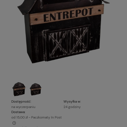
Dostępność:
Wysyłka w:
na wyczerpaniu
24 godziny
Dostawa:
od 15,00 zł
- Paczkomaty In Post