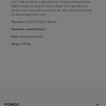
styl i funkcjonalność, aby uprościć Twoje codzienne życie.
Nigdy więcej nie zgubisz kluczy dzięki temu genialnemu
akcesorium, zaprojektowanemu tak, aby idealnie pasował
do aktywnego stylu życia.
Wymiary:
H: 37,5 x 12,5 x 38 cm.
Materiał: metal/drewno.
Kolor: antyczna czerń.
Waga: 1,75 kg.
POMOC