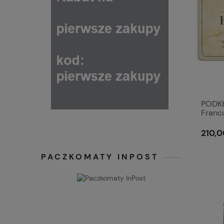
PODK
Franc
szt.Pi
210,0
PACZKOMATY INPOST