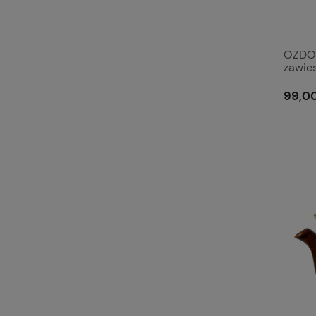
OZDO
zawie
de Th
99,00