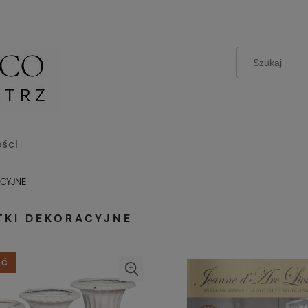
ści
CYJNE
TKI DEKORACYJNE
ŚĆ