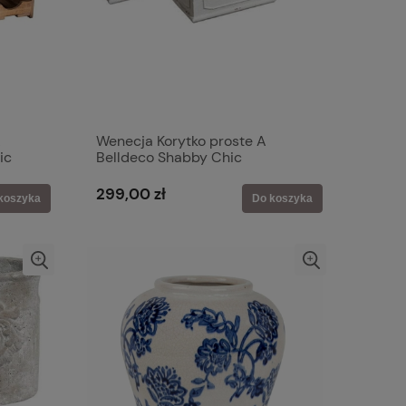
A
Wenecja Korytko proste A
ic
Belldeco Shabby Chic
299,00 zł
koszyka
Do koszyka