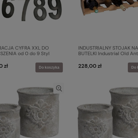
RACJA CYFRA XXL DO
INDUSTRIALNY STOJAK N
SZENIA od 0 do 9 Styl
BUTELKI Industrial Old Ant
e 10 SZT. H: 50 Antic Line
Line
0 zł
228,00 zł
Do koszyka
Do 