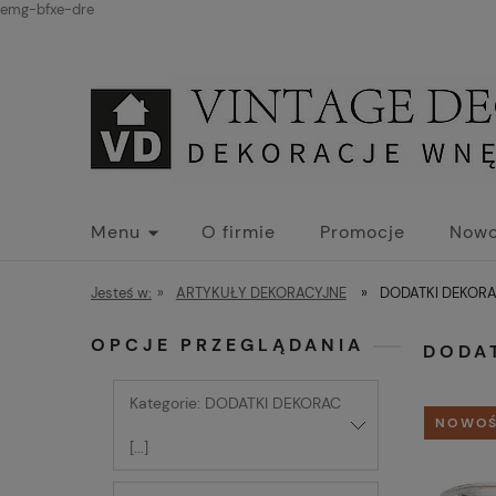
emg-bfxe-dre
Menu
O firmie
Promocje
Nowo
Jesteś w:
»
ARTYKUŁY DEKORACYJNE
»
DODATKI DEKORA
OPCJE PRZEGLĄDANIA
DODA
Kategorie: DODATKI DEKORAC
NOWO
[...]