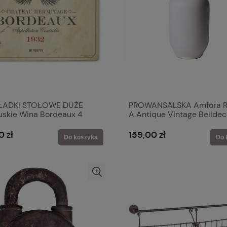
ŁADKI STOŁOWE DUŻE
PROWANSALSKA Amfora 
uskie Wina Bordeaux 4
A Antique Vintage Bellde
mpernel
0 zł
159,00 zł
Do koszyka
Do 