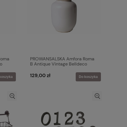
Roma
PROWANSALSKA Amfora Roma
co
B Antique Vintage Belldeco
129,00 zł
koszyka
Do koszyka