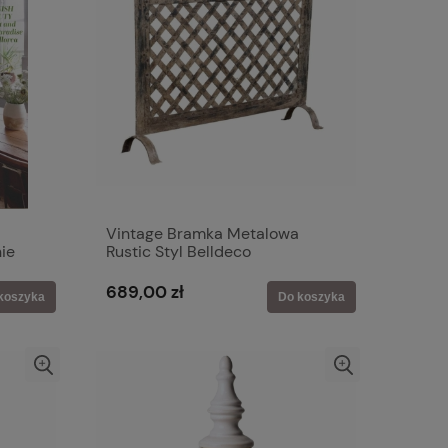
Vintage Bramka Metalowa
ie
Rustic Styl Belldeco
689,00 zł
koszyka
Do koszyka