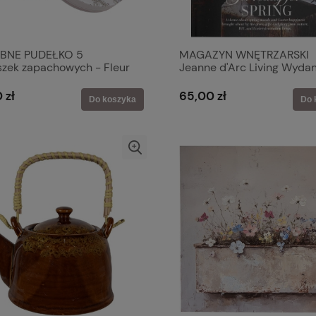
BNE PUDEŁKO 5
MAGAZYN WNĘTRZARSKI
szek zapachowych - Fleur
Jeanne d'Arc Living Wydan
é Mathilde M
2026-02
 zł
65,00 zł
Do koszyka
Do 