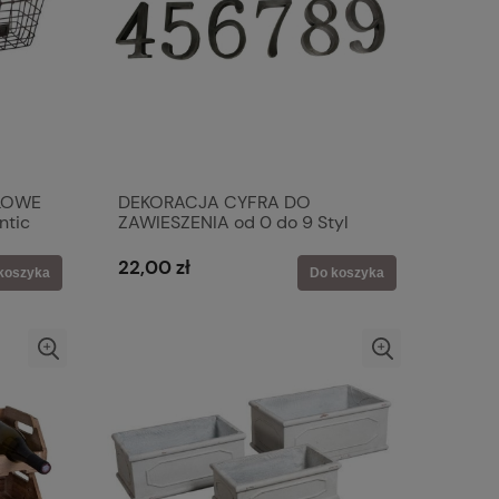
LOWE
DEKORACJA CYFRA DO
ntic
ZAWIESZENIA od 0 do 9 Styl
Vintage 1 SZT. H: 16 Antic Line
22,00 zł
koszyka
Do koszyka