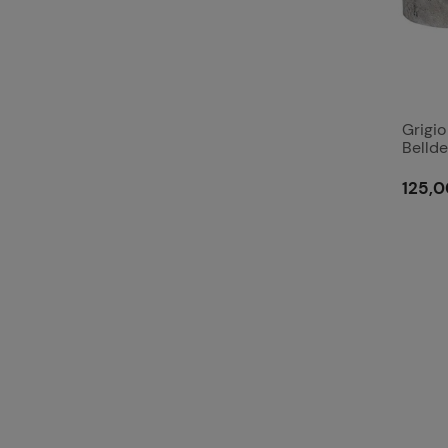
Grigi
Belld
125,0