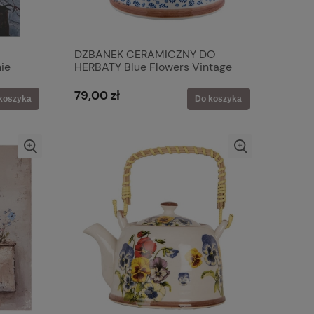
DZBANEK CERAMICZNY DO
ie
HERBATY Blue Flowers Vintage
Clayre & Eef
79,00 zł
koszyka
Do koszyka