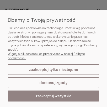
INFORMACJE
Dbamy o Twoją prywatność
O NAS
Pliki cookies i pokrewne im technologie umożliwiają poprawne
działanie strony i pomagają nam dostosować ofertę do Twoich
potrzeb. Możesz zaakceptować wykorzystanie przez nas
wszystkich tych plików i przejść do sklepu lub dostosować
użycie plików do swoich preferencji, wybierając opcję "Dostosuj
Vintagedeco.pl - sklep internetowy - meble i artykuły dekoracyjne do domu
zgody".
i ogrodu w stylu vintage, skandynawskim, prowansalskim, boho, shabby
Więcej o plikach cookies przeczytasz w naszej Polityce
chic, industrialnym i loft.
prywatności.
zaakceptuj tylko niezbędne
pokaż pełną wersję strony
dostosuj zgody
Sklep internetowy Shoper.pl
zaakceptuj wszystkie