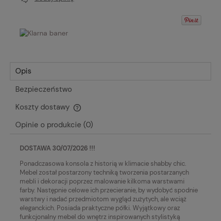
Opis
Bezpieczeństwo
Koszty dostawy
Cena nie zawiera ewentualnych kosztów płatności
Opinie o produkcie (0)
DOSTAWA 30/07/2026 !!!
Ponadczasowa konsola z historią w klimacie shabby chic.
Mebel został postarzony
techniką tworzenia postarzanych
mebli i dekoracji poprzez malowanie kilkoma warstwami
farby. Następnie celowe ich przecieranie, by wydobyć spodnie
warstwy i nadać przedmiotom wygląd zużytych, ale wciąż
eleganckich
. Posiada praktyczne półki. Wyjątkowy oraz
funkcjonalny mebel do wnętrz inspirowanych stylistyką