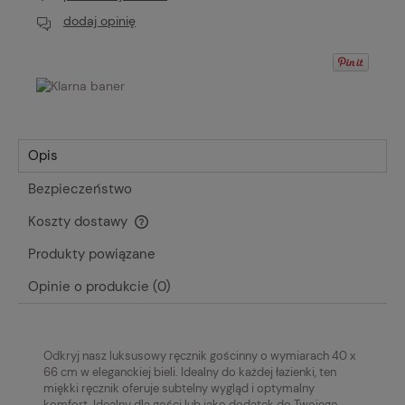
dodaj opinię
Opis
Bezpieczeństwo
Koszty dostawy
Cena nie zawiera ewentualnych kosztów płatności
Produkty powiązane
Opinie o produkcie (0)
Odkryj nasz luksusowy ręcznik gościnny o wymiarach 40 x
66 cm w eleganckiej bieli.
Idealny do każdej łazienki, ten
miękki ręcznik oferuje subtelny wygląd i optymalny
komfort.
Idealny dla gości lub jako dodatek do Twojego