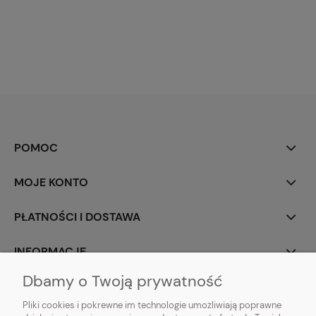
POMOC
MOJE KONTO
PŁATNOŚCI I DOSTAWA
INFORMACJE
Dbamy o Twoją prywatność
O NAS
Pliki cookies i pokrewne im technologie umożliwiają poprawne