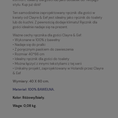
stylu.
Kup już dziś!
Ten samodzielnie zaprojektowany ręcznik dla gości w
kwiaty od Clayre & Eef jest idealny jako ręcznik do toalety
lub do kuchni. Z pewnością dodaje klimatu! Ręcznik dla
gości idealnie nadaje się na prezent.
Ważne cechy ręcznika dla gości Clayre & Eef:
• Wykonane w 100% z bawełny
• Nadaje się do pralki
• Z poręcznym paskiem do zawieszenia
• Rozmiar 40*66 cm
• Idealny ręcznik dla gości do toalety
• Można łączyć z innymi tekstyliami z tej serii
• Unikalny projekt, zaprojektowany w Holandii przez Clayre
& Eef
Wymiary: 40 X 60 cm.
Materiał: 100% BAWEŁNA.
Kolor: Różowy/biały.
Waga:
0,08 kg
.