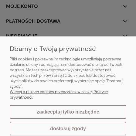
MOJE KONTO
PŁATNOŚCI I DOSTAWA
INFORMACJE
Dbamy o Twoją prywatność
O NAS
Pliki cookies i pokrewne im technologie umożliwiają poprawne
działanie strony i pomagają nam dostosować ofertę do Twoich
potrzeb. Możesz zaakceptować wykorzystanie przez nas
wszystkich tych plików i przejść do sklepu lub dostosować
użycie plików do swoich preferencji, wybierając opcję "Dostosuj
Vintagedeco.pl - sklep internetowy - meble i artykuły dekoracyjne do domu
zgody".
i ogrodu w stylu vintage, skandynawskim, prowansalskim, boho, shabby
Więcej o plikach cookies przeczytasz w naszej Polityce
chic, industrialnym i loft.
prywatności.
zaakceptuj tylko niezbędne
pokaż pełną wersję strony
dostosuj zgody