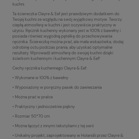
kuchni.
Ta ściereczka Clayre & Eef jest prawdziwym dodatkiem do
Twojej kuchni ze względu na swój wyjątkowy motyw. Tworzy
ciepłą atmosferę w kuchni i jest oczywiście praktyczny w
użyciu. Ręcznik kuchenny wykonany jest w 100% z bawełny i
posiada również wygodną pętelkę do przechowywania
ręcznika. Ściereczkę można prać, ale mała wskazówka; dodaj
odrobinę octu podczas prania, aby uzyskać optymalne
rezultaty. Wprowadź atmosferę do swojej kuchni dzięki
ścierkom kuchennym i kuchennym Clayre & Eef!
Cechy ręcznika kuchennego Clayre & Eef:
• Wykonane w 100% z bawełny
• Wyposażony w poręczny pasek do zawieszania
• Można prać w pralce
• Praktyczny i jednocześnie piękny
• Rozmiar 50*70 cm
• Można łączyć z innymi tekstyliami z tej serii
• Unikalny projekt, zaprojektowany w Holandii przez Clayre &