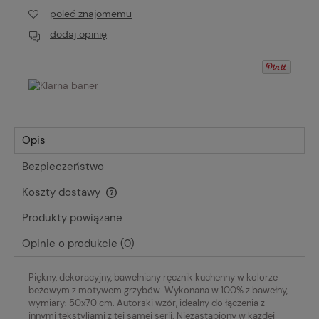
poleć znajomemu
dodaj opinię
Opis
Bezpieczeństwo
Koszty dostawy
Cena nie zawiera ewentualnych kosztów płatności
Produkty powiązane
Opinie o produkcie (0)
Piękny, dekoracyjny, bawełniany ręcznik kuchenny w kolorze
beżowym z motywem grzybów.
Wykonana w 100% z bawełny,
wymiary: 50x70 cm.
Autorski wzór, idealny do łączenia z
innymi tekstyliami z tej samej serii.
Niezastąpiony w każdej