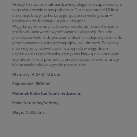
Uroczy termos ze stali nierdzewnej, elegancko zapakowany w
naturalny, ręcznie tkany polirattan.
Duża pojemność 1,5 litra
utrzymuje kawę lub herbatę gorącą przez wiele godzin –
idealny do codziennego użytku i dla gości.
Wyjątkowy termos z rattanowym oplotem, doda Twojemu
stolikowi kawowemu wyrafinowania i elegancji. Posiada
praktyczne walory, dzięki czemu idealnie nadaje się równie do
przechowywania gorących napojów jak i zimnych. Poręczny
oraz wygodny uchwyt spełni swoją rolę w wygodnym
użytkowaniu tego dzbanka, zamykany klapką z silikonowym
wykończeniem. Z pewnością przyda się jednakowo w pracy
lub na weekendowe wypady poza miasto.
Wymiary: H: 27 Ø: 16,5 cm.
Pojemność: 1500 ml.
Materiał: Polirattan/stal nierdzewna.
Kolor: Naturalny/srebrny.
Waga:
0,856
cm.