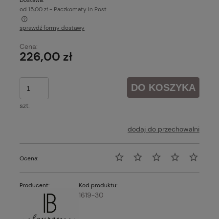
Dostawa:
od 15,00 zł
- Paczkomaty In Post
sprawdź formy dostawy
Cena nie zawiera ewentualnych kosztów płatności
Cena:
226,00 zł
DO KOSZYKA
szt.
dodaj do przechowalni
Ocena:
Producent:
Kod produktu:
1619-30