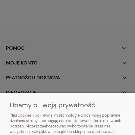
POMOC
MOJE KONTO
PŁATNOŚCI I DOSTAWA
INFORMACJE
Dbamy o Twoją prywatność
O NAS
Pliki cookies i pokrewne im technologie umożliwiają poprawne
działanie strony i pomagają nam dostosować ofertę do Twoich
potrzeb. Możesz zaakceptować wykorzystanie przez nas
wszystkich tych plików i przejść do sklepu lub dostosować