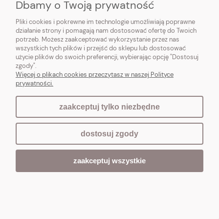
Dbamy o Twoją prywatność
Do koszyka
Pliki cookies i pokrewne im technologie umożliwiają poprawne
działanie strony i pomagają nam dostosować ofertę do Twoich
potrzeb. Możesz zaakceptować wykorzystanie przez nas
NOWOŚĆ
wszystkich tych plików i przejść do sklepu lub dostosować
użycie plików do swoich preferencji, wybierając opcję "Dostosuj
zgody".
Więcej o plikach cookies przeczytasz w naszej Polityce
prywatności.
zaakceptuj tylko niezbędne
dostosuj zgody
zaakceptuj wszystkie
PROWANSALSKI ŚWIECZNIK WYSOKI Brocante