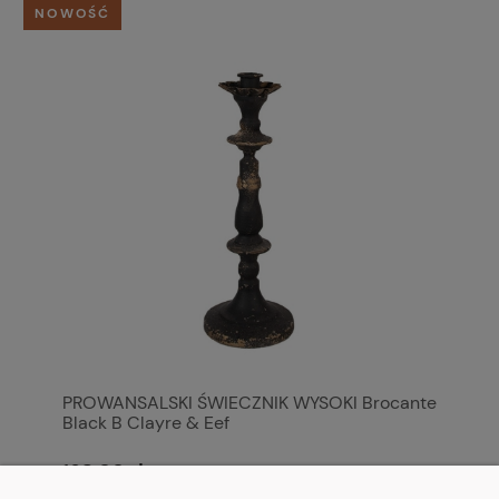
NOWOŚĆ
PROWANSALSKI ŚWIECZNIK WYSOKI Brocante
Black B Clayre & Eef
168,00 zł